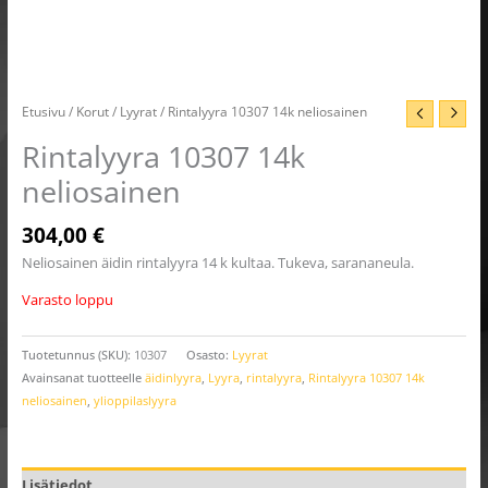
Etusivu
/
Korut
/
Lyyrat
/ Rintalyyra 10307 14k neliosainen
Rintalyyra 10307 14k
neliosainen
304,00
€
Neliosainen äidin rintalyyra 14 k kultaa. Tukeva, sarananeula.
Varasto loppu
Tuotetunnus (SKU):
10307
Osasto:
Lyyrat
Avainsanat tuotteelle
äidinlyyra
,
Lyyra
,
rintalyyra
,
Rintalyyra 10307 14k
neliosainen
,
ylioppilaslyyra
Lisätiedot