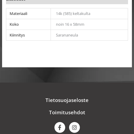
Materiaali
14k (585) keltakulta
Koko
noin 16 x 58mm
Kiinnitys
Sarananeula
Tietosuojaseloste
Toimitusehdot
F
I
a
n