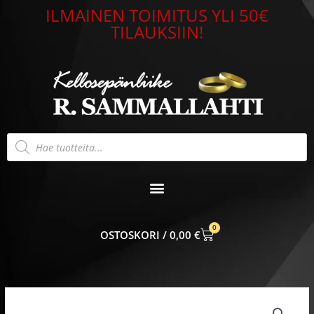
Siirry
ILMAINEN TOIMITUS YLI 50€
sisältöön
TILAUKSIIN!
Products
search
0
CART
0,00
€