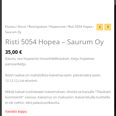
Etusivu
/
Korut
/
Ristiriipukset
/
Hopearistit
/ Risti 5054 Hopea –
Saurum Oy
Risti 5054 Hopea – Saurum Oy
35,00
€
Kaunis, siro hopearisti timanttileikkauksin. Ketju hopeinen
panssariketju.
Ristin taakse on mahdollista kaivertaa esim. päivämäärä (esim.
12.12.12.) tai etunimi.
Mikäli haluat tuotteeseen kaiverruksen, ilmoita se kassalla ”Tilauksen
kommentit” osiossa. Kaiverrus on maksuton. Kaiverretuilla tuotteilla
ei ole vaihto- eikä palautusoikeutta.
Varasto loppu