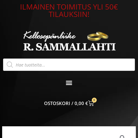
Siirry
ILMAINEN TOIMITUS YLI 50€
sisältöön
TILAUKSIIN!
Products
search
0
CART
0,00
€