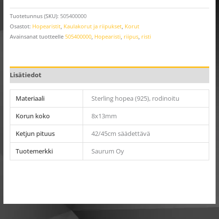
Tuotetunnus (SKU):
505400000
Osastot:
Hopearistit
,
Kaulakorut ja riipukset
,
Korut
Avainsanat tuotteelle
505400000
,
Hopearisti
,
riipus
,
risti
Lisätiedot
Materiaali
Sterling hopea (925), rodinoitu
Korun koko
8x13mm
Ketjun pituus
42/45cm säädettävä
Tuotemerkki
Saurum Oy