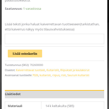
palautusoikeutta.
Saatavuus:
1 varastossa
Lisää teksti jonka haluat kaiverrettavan tuotteeseen(tarkistathan,
että kaiverrus näkyy myös tilausvahvistuksessa)
Lisää ostoskoriin
Tuotetunnus (SKU):
702600000
Osastot:
Kaiverrettavat tuotteet
,
Kultaristit
,
Riipukset ja kaulakorut
Avainsanat tuotteelle
7026
,
kultaristi
,
riipus
,
risti
,
Saurum kultaristi
Lisätiedot
Materiaali
14 k keltakulta (585)