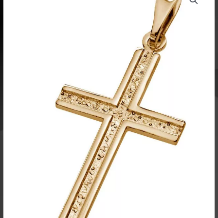
keltakulta
-
Saurum
Oy
määrä