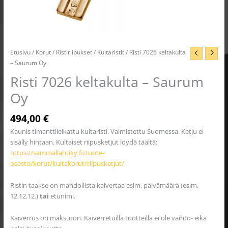
Etusivu
/
Korut
/
Ristiriipukset
/
Kultaristit
/ Risti 7026 keltakulta
– Saurum Oy
Risti 7026 keltakulta – Saurum
Oy
494,00
€
Kaunis timanttileikattu kultaristi. Valmistettu Suomessa. Ketju ei
sisälly hintaan. Kultaiset riipusketjut löydä täältä:
https://sammallahtiky.fi/tuote-
osasto/korut/kultakorut/riipusketjut/
Ristin taakse on mahdollista kaivertaa esim. päivämäärä (esim.
12.12.12.)
tai
etunimi.
Kaiverrus on maksuton. Kaiverretuilla tuotteilla ei ole vaihto- eikä