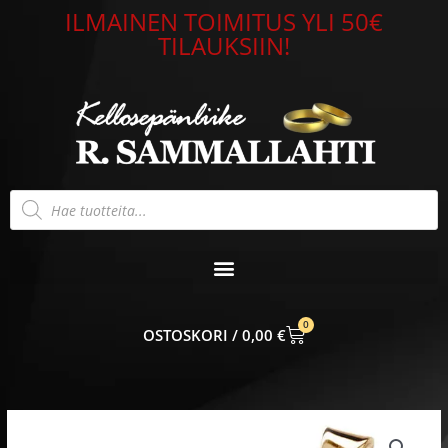
Siirry
ILMAINEN TOIMITUS YLI 50€
sisältöön
TILAUKSIIN!
Products
search
0
CART
0,00
€
Risti
7026