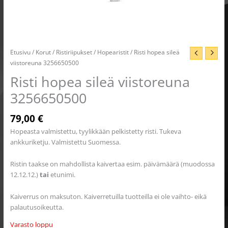
Etusivu
/
Korut
/
Ristiriipukset
/
Hopearistit
/ Risti hopea sileä
viistoreuna 3256650500
Risti hopea sileä viistoreuna
3256650500
79,00
€
Hopeasta valmistettu, tyylikkään pelkistetty risti. Tukeva
ankkuriketju. Valmistettu Suomessa.
Ristin taakse on mahdollista kaivertaa esim. päivämäärä (muodossa
12.12.12.)
tai
etunimi.
Kaiverrus on maksuton. Kaiverretuilla tuotteilla ei ole vaihto- eikä
palautusoikeutta.
Varasto loppu