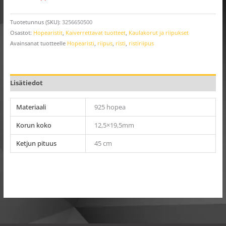
Tuotetunnus (SKU):
3256650500
Osastot:
Hopearistit
,
Kaiverrettavat tuotteet
,
Kaulakorut ja riipukset
Avainsanat tuotteelle
Hopearisti
,
riipus
,
risti
,
ristiriipus
Lisätiedot
Materiaali
925 hopea
Korun koko
12,5×19,5mm
Ketjun pituus
45 cm