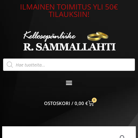
Siirry
ILMAINEN TOIMITUS YLI 50€
sisältöön
TILAUKSIIN!
Products
search
0
CART
0,00
€