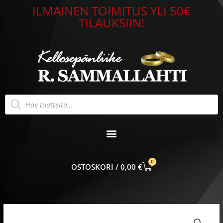
Siirry
ILMAINEN TOIMITUS YLI 50€
sisältöön
TILAUKSIIN!
Products
search
0
CART
0,00
€