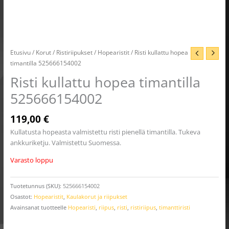
Etusivu
/
Korut
/
Ristiriipukset
/
Hopearistit
/ Risti kullattu hopea
timantilla 525666154002
Risti kullattu hopea timantilla
525666154002
119,00
€
Kullatusta hopeasta valmistettu risti pienellä timantilla. Tukeva
ankkuriketju. Valmistettu Suomessa.
Varasto loppu
Tuotetunnus (SKU):
525666154002
Osastot:
Hopearistit
,
Kaulakorut ja riipukset
Avainsanat tuotteelle
Hopearisti
,
riipus
,
risti
,
ristiriipus
,
timanttiristi