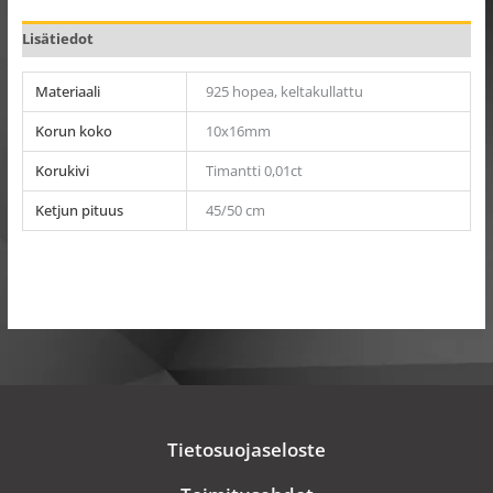
Lisätiedot
Materiaali
925 hopea, keltakullattu
Korun koko
10x16mm
Korukivi
Timantti 0,01ct
Ketjun pituus
45/50 cm
Tietosuojaseloste