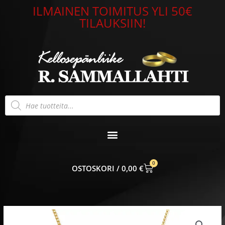
Siirry
ILMAINEN TOIMITUS YLI 50€
sisältöön
TILAUKSIIN!
Products
search
0
CART
0,00
€
Risti
kullattu