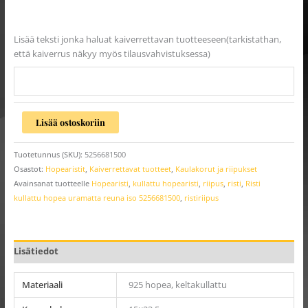
Lisää teksti jonka haluat kaiverrettavan tuotteeseen(tarkistathan,
että kaiverrus näkyy myös tilausvahvistuksessa)
Lisää ostoskoriin
Tuotetunnus (SKU):
5256681500
Osastot:
Hopearistit
,
Kaiverrettavat tuotteet
,
Kaulakorut ja riipukset
Avainsanat tuotteelle
Hopearisti
,
kullattu hopearisti
,
riipus
,
risti
,
Risti
kullattu hopea uramatta reuna iso 5256681500
,
ristiriipus
Lisätiedot
Materiaali
925 hopea, keltakullattu