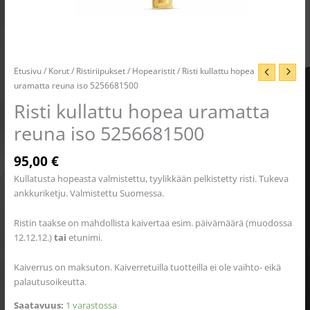
Etusivu
/
Korut
/
Ristiriipukset
/
Hopearistit
/ Risti kullattu hopea
uramatta reuna iso 5256681500
Risti kullattu hopea uramatta
reuna iso 5256681500
95,00
€
Kullatusta hopeasta valmistettu, tyylikkään pelkistetty risti. Tukeva
ankkuriketju. Valmistettu Suomessa.
Ristin taakse on mahdollista kaivertaa esim. päivämäärä (muodossa
12.12.12.)
tai
etunimi.
Kaiverrus on maksuton. Kaiverretuilla tuotteilla ei ole vaihto- eikä
palautusoikeutta.
Saatavuus:
1 varastossa