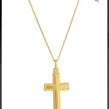
hopea
uramatta
reuna
iso
5256681500
määrä