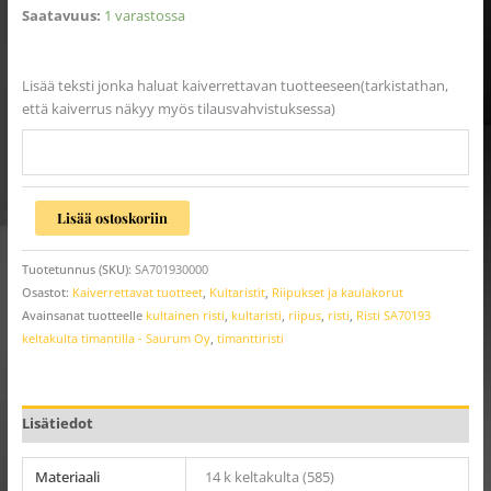
Saatavuus:
1 varastossa
Lisää teksti jonka haluat kaiverrettavan tuotteeseen(tarkistathan,
että kaiverrus näkyy myös tilausvahvistuksessa)
Lisää ostoskoriin
Tuotetunnus (SKU):
SA701930000
Osastot:
Kaiverrettavat tuotteet
,
Kultaristit
,
Riipukset ja kaulakorut
Avainsanat tuotteelle
kultainen risti
,
kultaristi
,
riipus
,
risti
,
Risti SA70193
keltakulta timantilla - Saurum Oy
,
timanttiristi
Lisätiedot
Materiaali
14 k keltakulta (585)