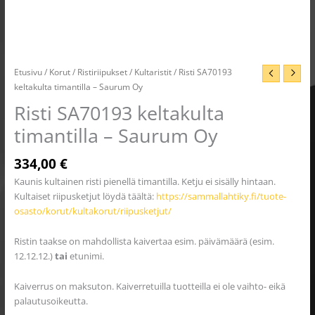
Etusivu
/
Korut
/
Ristiriipukset
/
Kultaristit
/ Risti SA70193
keltakulta timantilla – Saurum Oy
Risti SA70193 keltakulta
timantilla – Saurum Oy
334,00
€
Kaunis kultainen risti pienellä timantilla. Ketju ei sisälly hintaan.
Kultaiset riipusketjut löydä täältä:
https://sammallahtiky.fi/tuote-
osasto/korut/kultakorut/riipusketjut/
Ristin taakse on mahdollista kaivertaa esim. päivämäärä (esim.
12.12.12.)
tai
etunimi.
Kaiverrus on maksuton. Kaiverretuilla tuotteilla ei ole vaihto- eikä
palautusoikeutta.