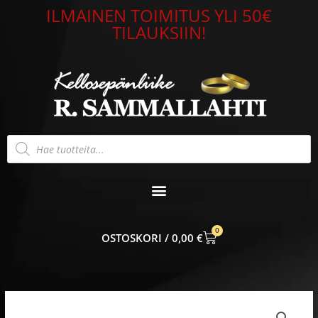
Siirry
ILMAINEN TOIMITUS YLI 50€
sisältöön
TILAUKSIIN!
Products
search
0
CART
0,00
€
Risti
SA70193