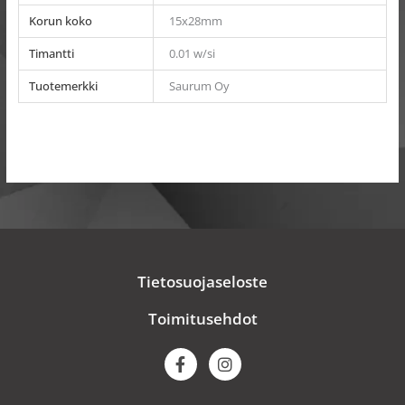
Korun koko
15x28mm
Timantti
0.01 w/si
Tuotemerkki
Saurum Oy
Tietosuojaseloste
Toimitusehdot
F
I
a
n
c
s
e
t