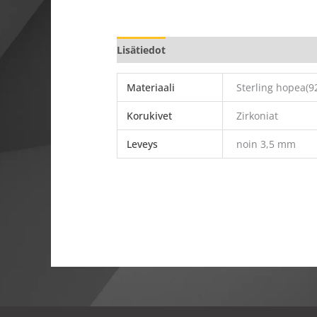
Lisätiedot
Materiaali
Sterling hopea(92
Korukivet
Zirkoniat
Leveys
noin 3,5 mm