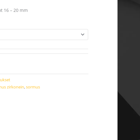
ot 16 – 20 mm
ukset
us zirkonein
,
sormus