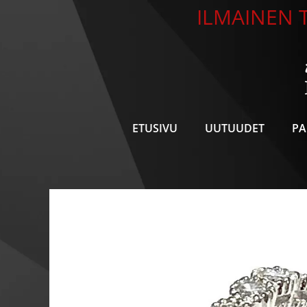
Siirry
ILMAINEN T
sisältöön
ETUSIVU
UUTUUDET
PA