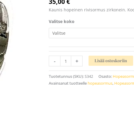
35,00
€
Kaunis hopeinen rivisormus zirkonein. Ko
Valitse koko
-
+
Lisää ostoskoriin
Tuotetunnus (SKU):
S342
Osasto:
Hopeasorm
Avainsanat tuotteelle
hopeasormus
,
Hopeasorm