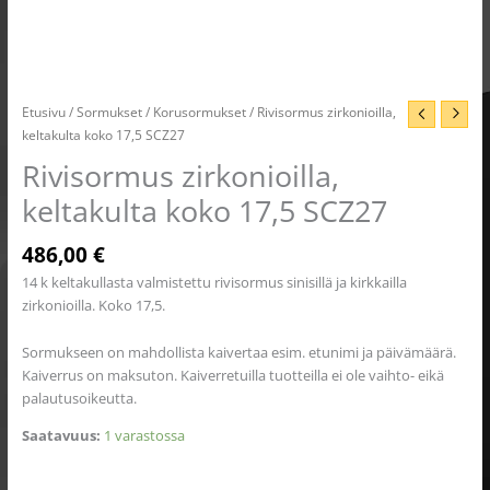
Etusivu
/
Sormukset
/
Korusormukset
/ Rivisormus zirkonioilla,
keltakulta koko 17,5 SCZ27
Rivisormus zirkonioilla,
keltakulta koko 17,5 SCZ27
486,00
€
14 k keltakullasta valmistettu rivisormus sinisillä ja kirkkailla
zirkonioilla. Koko 17,5.
Sormukseen on mahdollista kaivertaa esim. etunimi ja päivämäärä.
Kaiverrus on maksuton. Kaiverretuilla tuotteilla ei ole vaihto- eikä
palautusoikeutta.
Saatavuus:
1 varastossa