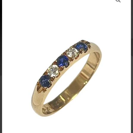
keltakulta
koko
17,5
SCZ27
määrä