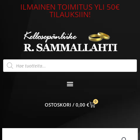
Siirry
ILMAINEN TOIMITUS YLI 50€
sisältöön
TILAUKSIIN!
Products
search
0
CART
0,00
€
Rivisormus
zirkonioilla,