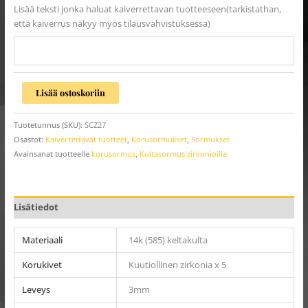
Lisää teksti jonka haluat kaiverrettavan tuotteeseen(tarkistathan,
että kaiverrus näkyy myös tilausvahvistuksessa)
Lisää ostoskoriin
Tuotetunnus (SKU):
SCZ27
Osastot:
Kaiverrettavat tuotteet
,
Korusormukset
,
Sormukset
Avainsanat tuotteelle
korusormus
,
Kultasormus zirkonioilla
Lisätiedot
Materiaali
14k (585) keltakulta
Korukivet
Kuutiollinen zirkonia x 5
Leveys
3mm