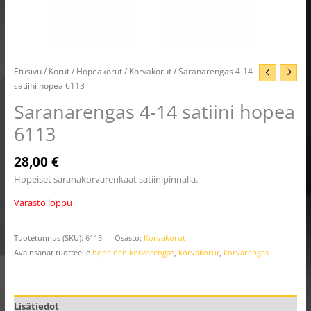
Etusivu
/
Korut
/
Hopeakorut
/
Korvakorut
/ Saranarengas 4-14
satiini hopea 6113
Saranarengas 4-14 satiini hopea
6113
28,00
€
Hopeiset saranakorvarenkaat satiinipinnalla.
Varasto loppu
Tuotetunnus (SKU):
6113
Osasto:
Korvakorut
Avainsanat tuotteelle
hopeinen korvarengas
,
korvakorut
,
korvarengas
Lisätiedot