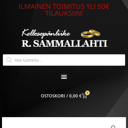
Siirry
ILMAINEN TOIMITUS YLI 50€
sisältöön
TILAUKSIIN!
Products
search
0
CART
0,00
€