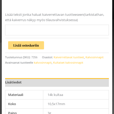
Lisää teksti jonka haluat kaiverrettavan tuotteeseen(tarkistathan,
että kaiverrus näkyy myös tilausvahvistuksessa)
Lisää ostoskoriin
Tuotetunnus (SKU):
7356
Osastot:
Kaiverrettavat tuotteet
,
Kalvosinnapit
Avainsanat tuotteelle
kalvosinnapit
,
Kultaiset kalvosinnapit
Lisätiedot
Materiaali
14k kultaa
Koko
10,5x17mm
Paino
3g