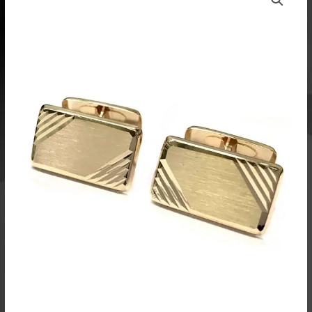
Kalvosinnapit
14k
kultaa
7356
määrä