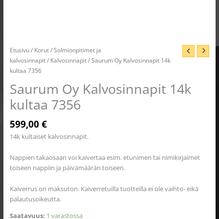
Etusivu
/
Korut
/
Solmionpitimet ja
kalvosinnapit
/
Kalvosinnapit
/ Saurum Oy Kalvosinnapit 14k
kultaa 7356
Saurum Oy Kalvosinnapit 14k
kultaa 7356
599,00
€
14k kultaiset kalvosinnapit.
Nappien takaosaan voi kaivertaa esim. etunimen tai nimikirjaimet
toiseen nappiin ja päivämäärän toiseen.
Kaiverrus on maksuton. Kaiverretuilla tuotteilla ei ole vaihto- eikä
palautusoikeutta.
Saatavuus:
1 varastossa