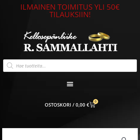
Siirry
ILMAINEN TOIMITUS YLI 50€
sisältöön
TILAUKSIIN!
Products
search
0
CART
0,00
€
Saurum
Oy