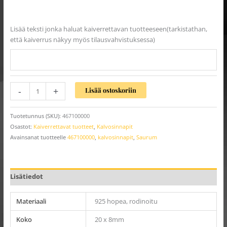
Lisää teksti jonka haluat kaiverrettavan tuotteeseen(tarkistathan,
että kaiverrus näkyy myös tilausvahvistuksessa)
-
+
Lisää ostoskoriin
Tuotetunnus (SKU):
467100000
Osastot:
Kaiverrettavat tuotteet
,
Kalvosinnapit
Avainsanat tuotteelle
467100000
,
kalvosinnapit
,
Saurum
Lisätiedot
Materiaali
925 hopea, rodinoitu
Koko
20 x 8mm