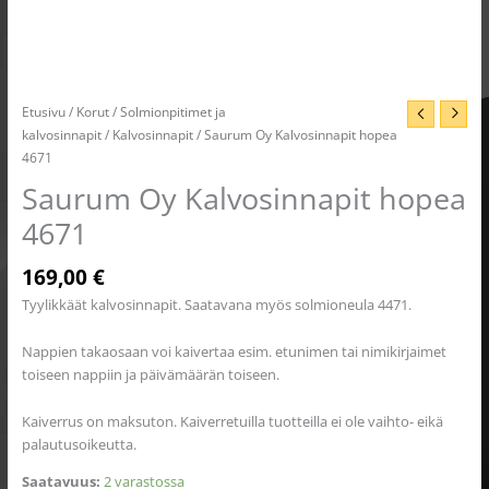
Etusivu
/
Korut
/
Solmionpitimet ja
kalvosinnapit
/
Kalvosinnapit
/ Saurum Oy Kalvosinnapit hopea
4671
Saurum Oy Kalvosinnapit hopea
4671
169,00
€
Tyylikkäät kalvosinnapit. Saatavana myös solmioneula 4471.
Nappien takaosaan voi kaivertaa esim. etunimen tai nimikirjaimet
toiseen nappiin ja päivämäärän toiseen.
Kaiverrus on maksuton. Kaiverretuilla tuotteilla ei ole vaihto- eikä
palautusoikeutta.
Saatavuus:
2 varastossa