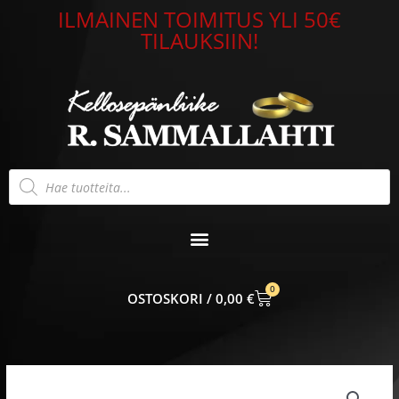
Siirry
ILMAINEN TOIMITUS YLI 50€
sisältöön
TILAUKSIIN!
Products
search
0
CART
0,00
€
Saurum
Oy