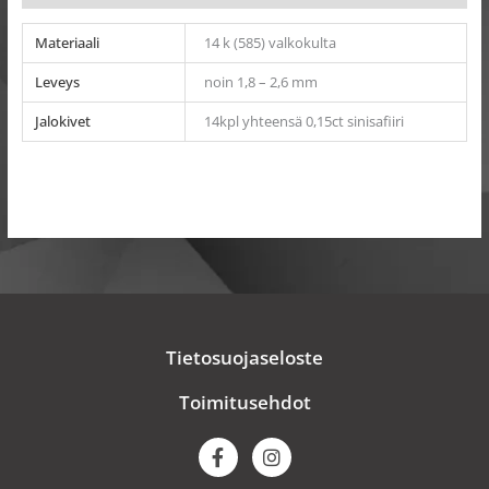
Materiaali
14 k (585) valkokulta
Leveys
noin 1,8 – 2,6 mm
Jalokivet
14kpl yhteensä 0,15ct sinisafiiri
Tietosuojaseloste
Toimitusehdot
F
I
a
n
c
s