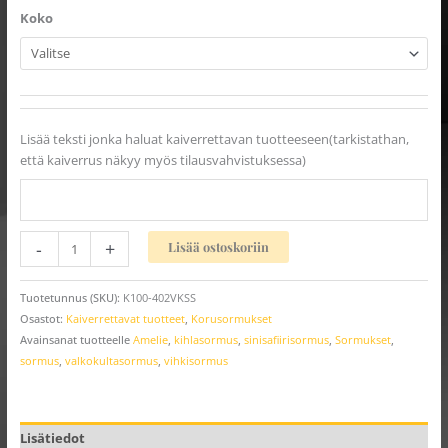
Koko
Lisää teksti jonka haluat kaiverrettavan tuotteeseen(tarkistathan,
että kaiverrus näkyy myös tilausvahvistuksessa)
-
+
Lisää ostoskoriin
Tuotetunnus (SKU):
K100-402VKSS
Osastot:
Kaiverrettavat tuotteet
,
Korusormukset
Avainsanat tuotteelle
Amelie
,
kihlasormus
,
sinisafiirisormus
,
Sormukset
,
sormus
,
valkokultasormus
,
vihkisormus
Lisätiedot