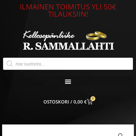
Siirry
ILMAINEN TOIMITUS YLI 50€
sisältöön
TILAUKSIIN!
Products
search
0
CART
0,00
€
Sinisafiirisormus
14k