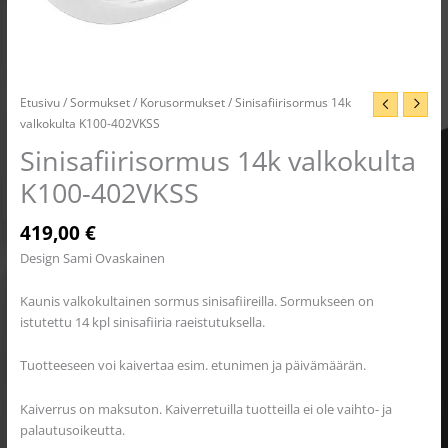
Etusivu
/
Sormukset
/
Korusormukset
/ Sinisafiirisormus 14k
valkokulta K100-402VKSS
Sinisafiirisormus 14k valkokulta
K100-402VKSS
419,00
€
Design Sami Ovaskainen
Kaunis valkokultainen sormus sinisafiireilla. Sormukseen on
istutettu 14 kpl sinisafiiria raeistutuksella.
Tuotteeseen voi kaivertaa esim. etunimen ja päivämäärän.
Kaiverrus on maksuton. Kaiverretuilla tuotteilla ei ole vaihto- ja
palautusoikeutta.