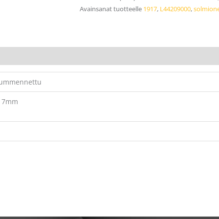
Avainsanat tuotteelle
1917
,
L44209000
,
solmion
 tummennettu
 17mm