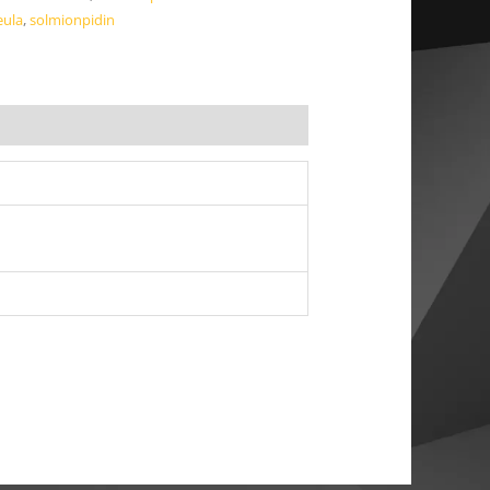
eula
,
solmionpidin