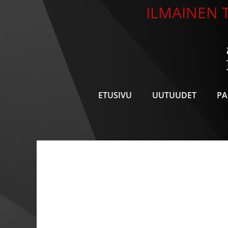
Siirry
ILMAINEN T
sisältöön
ETUSIVU
UUTUUDET
PA