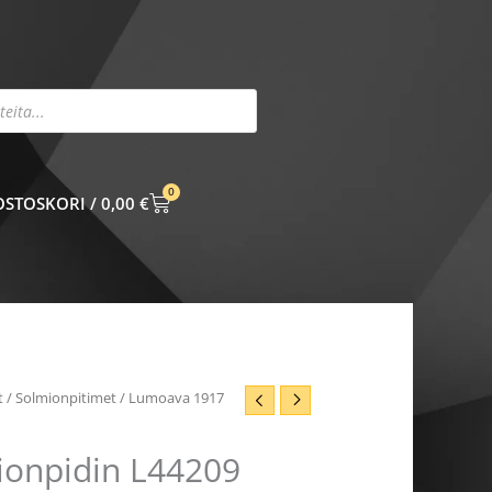
0
CART
0,00
€
t
/
Solmionpitimet
/ Lumoava 1917
onpidin L44209