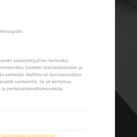
lmionpidin.
uomen satavuotisjuhlan kunniaksi.
 ammennettu Suomen itsenäistymiseen ja
ista vaiheista. Mallisto on kunnianosoitus
neille sankareille. Se on kertomus
a ja periksiantamattomuudesta.
,
Solmioneulat
,
Solmionpitimet