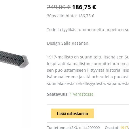
määrä
249,00
€
186,75
€
30pv alin hinta:
186,75
€
Todella tyylikäs tummennettu hopeinen so
Design Salla Räsänen
1917-mallisto on suunniteltu itsenäisen S
Inspiraatiota malliston suunnitteluun on
sen puolustamiseen liittyvistä historiallis
isänmaallemme ja sitä urheudella puolusta
suomalaisesta rehellisyydestä, vapaudest
Saatavuus:
1 varastossa
Lisää ostoskoriin
Tuotetunnus (SKU):
L44209000
Osastot:
1917