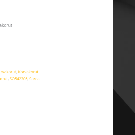
akorut.
rvakorut
,
Korvakorut
orut
,
SO542306
,
Sorea