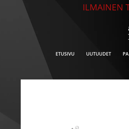
Siirry
ILMAINEN T
sisältöön
ETUSIVU
UUTUUDET
PA