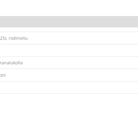
25), rodinoitu
aranalukolla
oni