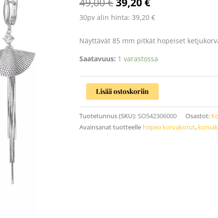
49,00
€
39,20
€
SO542306
määrä
30pv alin hinta:
39,20
€
Näyttävät 85 mm pitkät hopeiset ketjukorv
Saatavuus:
1 varastossa
Lisää ostoskoriin
Tuotetunnus (SKU):
SO542306000
Osastot:
Ko
Avainsanat tuotteelle
hopea korvakorut
,
korvak