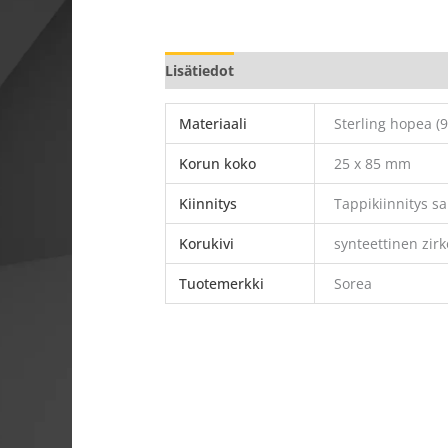
Lisätiedot
Materiaali
Sterling hopea (9
Korun koko
25 x 85 mm
Kiinnitys
Tappikiinnitys s
Korukivi
synteettinen zirk
Tuotemerkki
Sorea