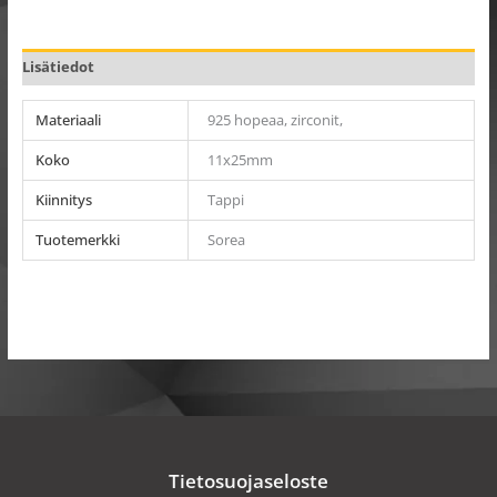
Lisätiedot
Materiaali
925 hopeaa, zirconit,
Koko
11x25mm
Kiinnitys
Tappi
Tuotemerkki
Sorea
Tietosuojaseloste