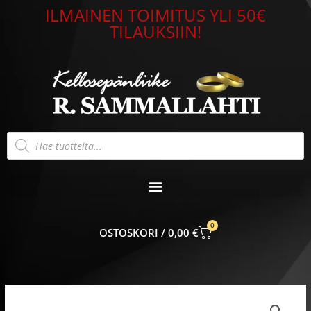
Siirry
ILMAINEN TOIMITUS YLI 50€
sisältöön
TILAUKSIIN!
Products
search
0
CART
0,00
€
Alkuperäinen
Nykyinen
hinta
hinta