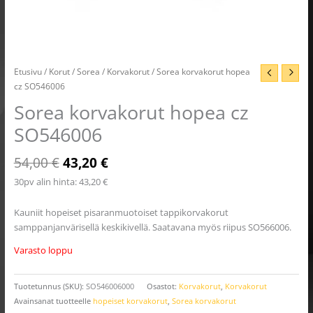
Etusivu
/
Korut
/
Sorea
/
Korvakorut
/ Sorea korvakorut hopea
cz SO546006
Sorea korvakorut hopea cz
SO546006
54,00
€
43,20
€
30pv alin hinta:
43,20
€
Kauniit hopeiset pisaranmuotoiset tappikorvakorut
samppanjanvärisellä keskikivellä. Saatavana myös riipus SO566006.
Varasto loppu
Tuotetunnus (SKU):
SO546006000
Osastot:
Korvakorut
,
Korvakorut
Avainsanat tuotteelle
hopeiset korvakorut
,
Sorea korvakorut