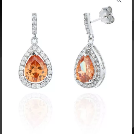
oli:
on:
54,00 €.
43,20 €.