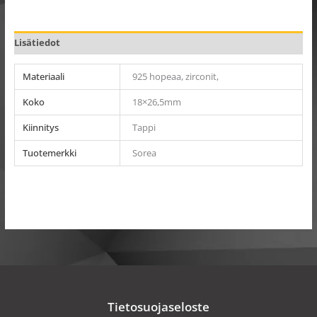
Lisätiedot
Materiaali
925 hopeaa, zirconit,
Koko
18×26,5mm
Kiinnitys
Tappi
Tuotemerkki
Sorea
Tietosuojaseloste