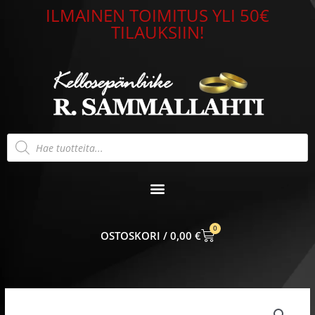
Siirry
ILMAINEN TOIMITUS YLI 50€
sisältöön
TILAUKSIIN!
Products
search
0
CART
0,00
€
Alkuperäinen
Nykyinen
hinta
hinta