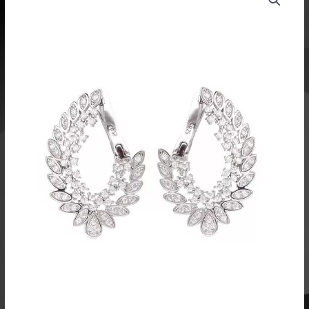
oli:
on:
49,00 €.
41,65 €.