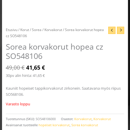
Etusivu
/
Korut
/
Sorea
/
Korvakorut
/ Sorea korvakorut hopea
cz SO548106
Sorea korvakorut hopea cz
SO548106
49,00
€
41,65
€
30pv alin hinta:
41,65
€
Kauniit hopeiset tappikorvakorut zirkonein. Saatavana myös riipus
SO568106.
Varasto loppu
Tuotetunnus (SKU):
SO548106000
Osastot:
Korvakorut
,
Korvakorut
Avainsanat tuotteelle
hopeiset korvakorut
,
Sorea korvakorut