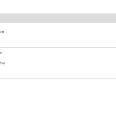
oitu
nit
ävä