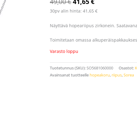
49,00
€
41,65
€
30pv alin hinta:
41,65
€
Näyttävä hopeariipus zirkonein. Saatavan
Toimitetaan omassa alkuperäispakkaukses
Varasto loppu
Tuotetunnus (SKU):
SO5681060000
Osastot:
K
Avainsanat tuotteelle
hopeakoru
,
riipus
,
Sorea