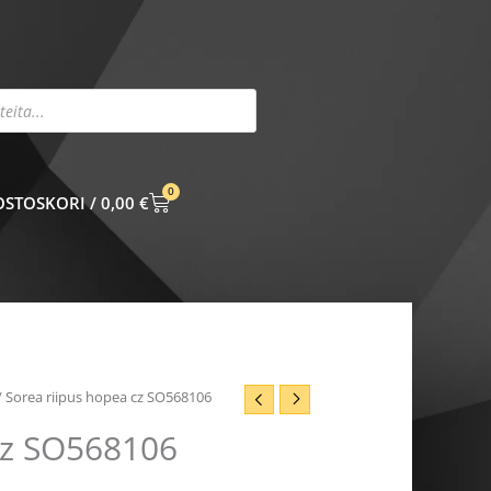
0
CART
0,00
€
/ Sorea riipus hopea cz SO568106
cz SO568106