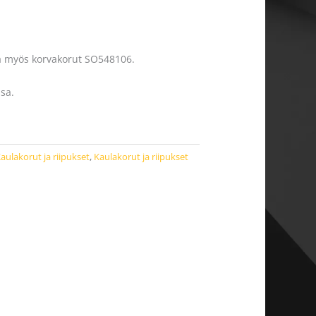
a myös korvakorut SO548106.
sa.
aulakorut ja riipukset
,
Kaulakorut ja riipukset