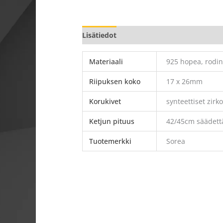
Lisätiedot
Materiaali
925 hopea, rodin
Riipuksen koko
17 x 26mm
Korukivet
synteettiset zirko
Ketjun pituus
42/45cm säädett
Tuotemerkki
Sorea