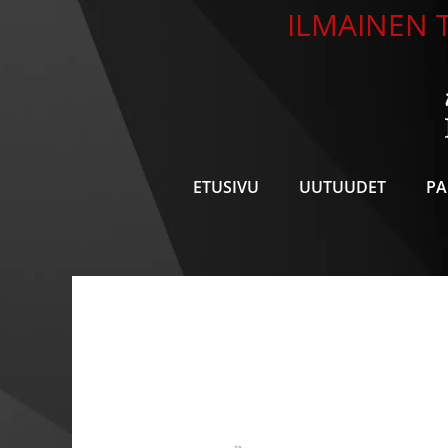
Siirry
ILMAINEN T
sisältöön
ETUSIVU
UUTUUDET
PA