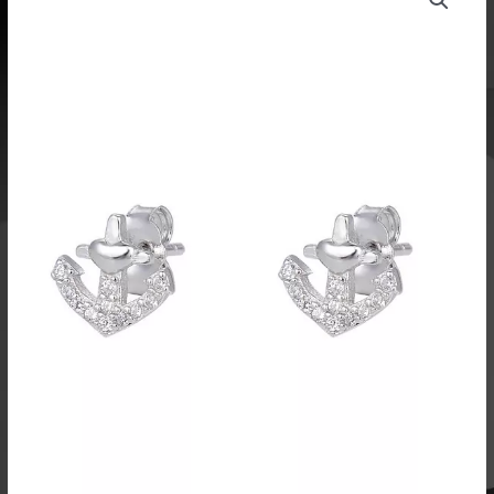
korvakorut
hopea
cz
SO543406
määrä