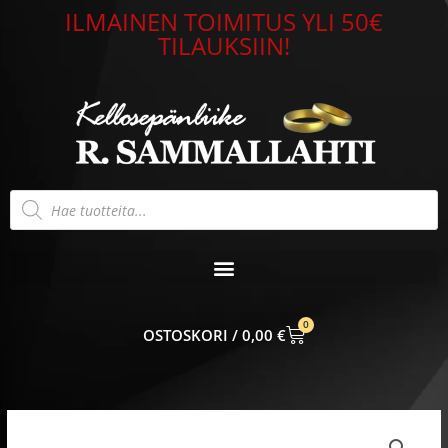
Siirry
ILMAINEN TOIMITUS YLI 50€
sisältöön
TILAUKSIIN!
Products
search
0
CART
0,00
€
Sorea
usko/toivo/rakkaus