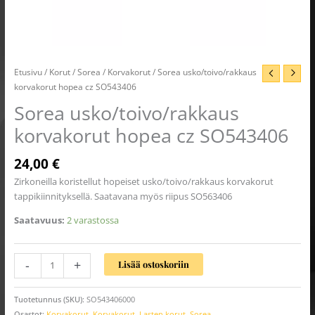
Etusivu
/
Korut
/
Sorea
/
Korvakorut
/ Sorea usko/toivo/rakkaus
korvakorut hopea cz SO543406
Sorea usko/toivo/rakkaus
korvakorut hopea cz SO543406
24,00
€
Zirkoneilla koristellut hopeiset usko/toivo/rakkaus korvakorut
tappikiinnityksellä. Saatavana myös riipus SO563406
Saatavuus:
2 varastossa
-
+
Lisää ostoskoriin
Tuotetunnus (SKU):
SO543406000
Osastot:
Korvakorut
,
Korvakorut
,
Lasten korut
,
Sorea