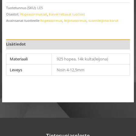
Tuotetunnus (SKU):
LE5
Osastot:
Hopeasormukset
,
Kaiverrettavat tuotteet
Avainsanat tuotteelle
hopeasormus
,
leijonasormus
,
suomileijona korut
Lisätiedot
Materiaali
925 hopea, 14k kulta(leijona)
Leveys
Noin 4-12,5mm
Tietosuojaseloste