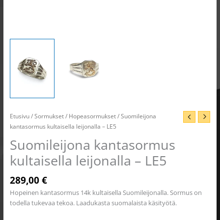
Etusivu
/
Sormukset
/
Hopeasormukset
/ Suomileijona
kantasormus kultaisella leijonalla – LE5
Suomileijona kantasormus
kultaisella leijonalla – LE5
289,00
€
Hopeinen kantasormus 14k kultaisella Suomileijonalla. Sormus on
todella tukevaa tekoa. Laadukasta suomalaista käsityötä.