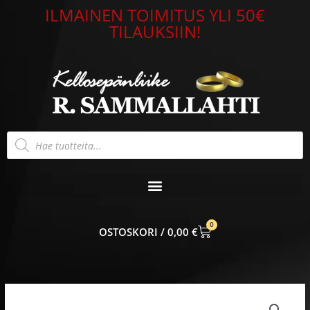
Siirry
ILMAINEN TOIMITUS YLI 50€
sisältöön
TILAUKSIIN!
Products
search
0
CART
0,00
€
Suomileijona
kantasormus