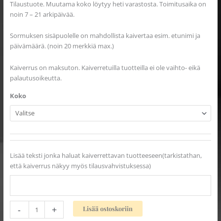
Tilaustuote. Muutama koko löytyy heti varastosta. Toimitusaika on
noin 7 – 21 arkipäivää.
Sormuksen sisäpuolelle on mahdollista kaivertaa esim. etunimi ja
päivämäärä. (noin 20 merkkiä max.)
Kaiverrus on maksuton. Kaiverretuilla tuotteilla ei ole vaihto- eikä
palautusoikeutta.
Koko
Lisää teksti jonka haluat kaiverrettavan tuotteeseen(tarkistathan,
että kaiverrus näkyy myös tilausvahvistuksessa)
-
+
Lisää ostoskoriin