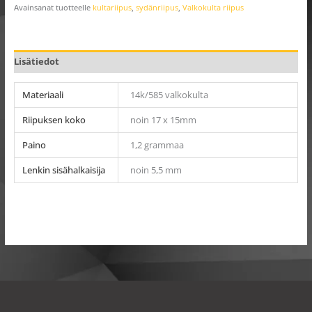
Avainsanat tuotteelle
kultariipus
,
sydänriipus
,
Valkokulta riipus
Lisätiedot
Materiaali
14k/585 valkokulta
Riipuksen koko
noin 17 x 15mm
Paino
1,2 grammaa
Lenkin sisähalkaisija
noin 5,5 mm