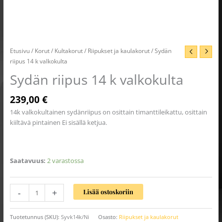
Etusivu
/
Korut
/
Kultakorut
/
Riipukset ja kaulakorut
/ Sydän
riipus 14 k valkokulta
Sydän riipus 14 k valkokulta
239,00
€
14k valkokultainen sydänriipus on osittain timanttileikattu, osittain
kiiltävä pintainen Ei sisällä ketjua.
Saatavuus:
2 varastossa
-
+
Lisää ostoskoriin
Tuotetunnus (SKU):
Syvk14k/Ni
Osasto:
Riipukset ja kaulakorut