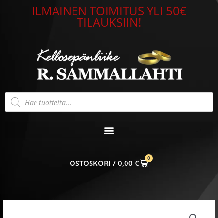
Siirry
ILMAINEN TOIMITUS YLI 50€
sisältöön
TILAUKSIIN!
Products
search
0
CART
0,00
€
Sydän
riipus