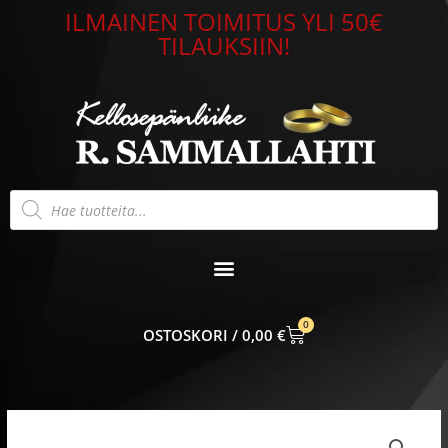
Siirry
ILMAINEN TOIMITUS YLI 50€
sisältöön
TILAUKSIIN!
Products
search
0
CART
0,00
€
Sydän
riipus