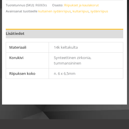
Tuotetunnus (SKU):
R6065ts
Osasto:
Riipukset ja kaulakorut
Avainsanat tuotteelle
kultainen sydänriipus
,
kultariipus
,
sydänriipus
Lisätiedot
Materiaali
14k keltakulta
Korukivi
Synteettinen zirkonia,
tummansininen
Riipuksen koko
n. 6 x 6,5mm