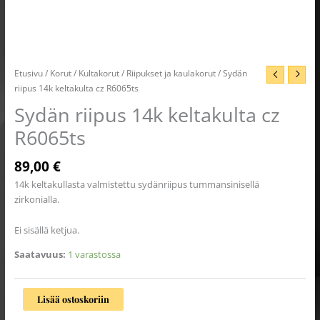
Etusivu
/
Korut
/
Kultakorut
/
Riipukset ja kaulakorut
/ Sydän
riipus 14k keltakulta cz R6065ts
Sydän riipus 14k keltakulta cz
R6065ts
89,00
€
14k keltakullasta valmistettu sydänriipus tummansinisellä
zirkonialla.
Ei sisällä ketjua.
Saatavuus:
1 varastossa
Lisää ostoskoriin