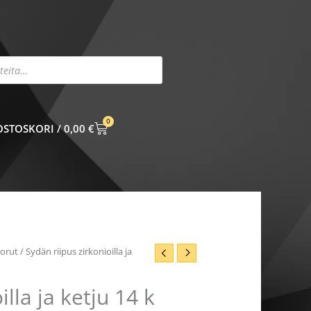
0
CART
0,00
€
kka:
korut
/ Sydän riipus zirkonioilla ja
illa ja ketju 14 k