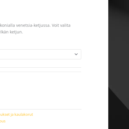
onialla venetsia-ketjussa. Voit valita
elkän ketjun.
pukset ja kaulakorut
ipus