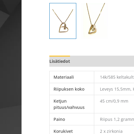
Lisätiedot
Materiaali
14k/585 keltakul
Riipuksen koko
Leveys 15,5mm, 
Ketjun
45 cm/0,9 mm
pituus/vahvuus
Paino
Riipus 1,2 gram
Korukivet
2 x zirkonia