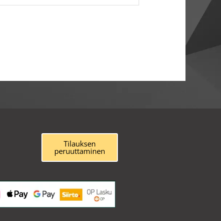
Tilauksen
peruuttaminen