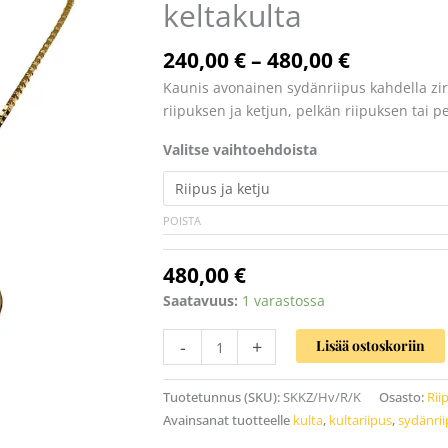
keltakulta
ketju
14
k
240,00
€
–
480,00
€
keltakulta
Kaunis avonainen sydänriipus kahdella zirk
määrä
riipuksen ja ketjun, pelkän riipuksen tai p
Valitse vaihtoehdoista
POISTA
480,00
€
Saatavuus:
1 varastossa
-
+
Lisää ostoskoriin
Tuotetunnus (SKU):
SKKZ/Hv/R/K
Osasto:
Rii
Avainsanat tuotteelle
kulta
,
kultariipus
,
sydänri