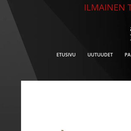
Siirry
ILMAINEN T
sisältöön
ETUSIVU
UUTUUDET
PA