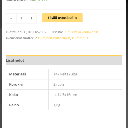
-
+
Lisää ostoskoriin
Tuotetunnus (SKU):
R523HV
Osasto:
Riipukset ja kaulakorut
Avainsanat tuotteelle
kultainen sydänriipus
,
kultariipus
Lisätiedot
Materiaali
14k keltakulta
Korukivi
Zircon
Koko
n. 14,5x16mm
Paino
1,6g