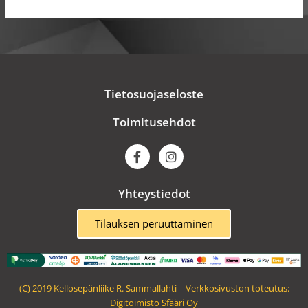
Tietosuojaseloste
Toimitusehdot
F
I
a
n
c
s
e
t
Yhteystiedot
b
a
o
g
o
r
Tilauksen peruuttaminen
k
a
m
(C) 2019 Kellosepänliike R. Sammallahti | Verkkosivuston toteutus:
Digitoimisto Sfääri Oy