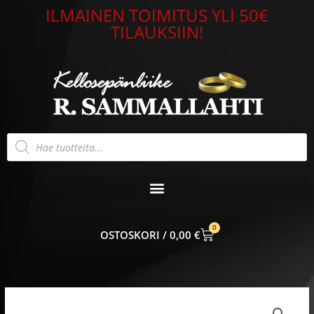
Siirry
ILMAINEN TOIMITUS YLI 50€
sisältöön
TILAUKSIIN!
Products
search
0
CART
0,00
€
Sydänriipus
14k