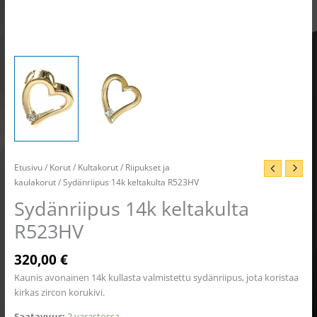
Etusivu
/
Korut
/
Kultakorut
/
Riipukset ja
kaulakorut
/ Sydänriipus 14k keltakulta R523HV
Sydänriipus 14k keltakulta
R523HV
320,00
€
Kaunis avonainen 14k kullasta valmistettu sydänriipus, jota koristaa
kirkas zircon korukivi.
Saatavuus:
2 varastossa