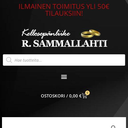
Siirry
ILMAINEN TOIMITUS YLI 50€
sisältöön
TILAUKSIIN!
Products
search
0
CART
0,00
€
Sydänriipus
punakullattu