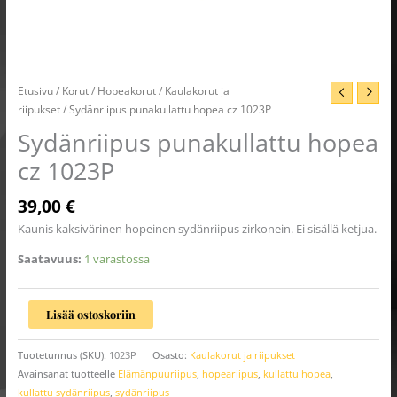
Etusivu
/
Korut
/
Hopeakorut
/
Kaulakorut ja
riipukset
/ Sydänriipus punakullattu hopea cz 1023P
Sydänriipus punakullattu hopea
cz 1023P
39,00
€
Kaunis kaksivärinen hopeinen sydänriipus zirkonein. Ei sisällä ketjua.
Saatavuus:
1 varastossa
Lisää ostoskoriin
Tuotetunnus (SKU):
1023P
Osasto:
Kaulakorut ja riipukset
Avainsanat tuotteelle
Elämänpuuriipus
,
hopeariipus
,
kullattu hopea
,
kullattu sydänriipus
,
sydänriipus