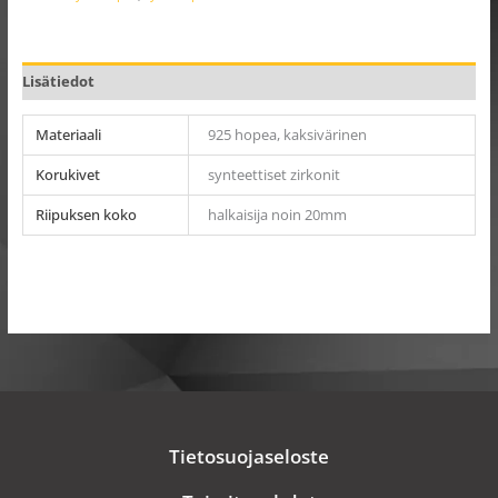
Lisätiedot
Materiaali
925 hopea, kaksivärinen
Korukivet
synteettiset zirkonit
Riipuksen koko
halkaisija noin 20mm
Tietosuojaseloste