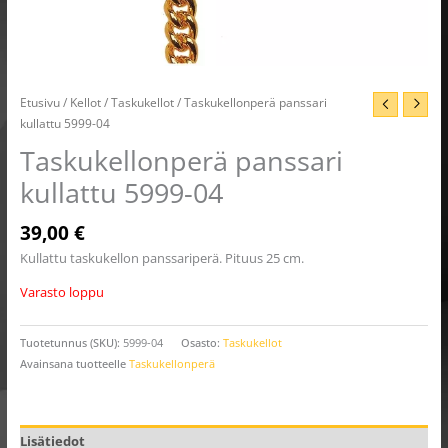
Etusivu
/
Kellot
/
Taskukellot
/ Taskukellonperä panssari
kullattu 5999-04
Taskukellonperä panssari
kullattu 5999-04
39,00
€
Kullattu taskukellon panssariperä. Pituus 25 cm.
Varasto loppu
Tuotetunnus (SKU):
5999-04
Osasto:
Taskukellot
Avainsana tuotteelle
Taskukellonperä
Lisätiedot