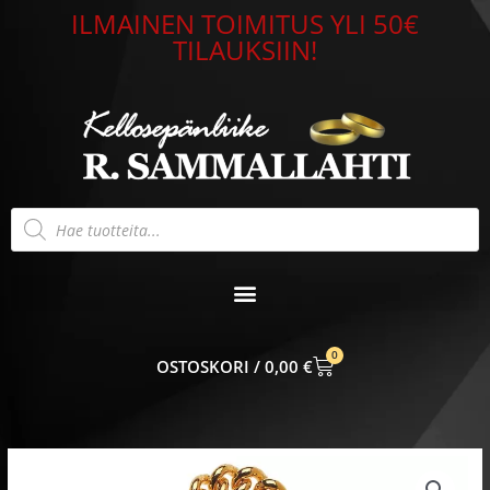
Siirry
ILMAINEN TOIMITUS YLI 50€
sisältöön
TILAUKSIIN!
Products
search
0
CART
0,00
€