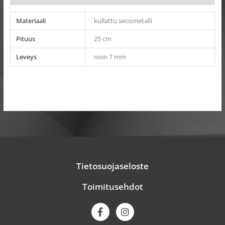
Materiaali
kullattu seosmetalli
Pituus
25 cm
Leveys
noin 7 mm
Tietosuojaseloste
Toimitusehdot
F
I
a
n