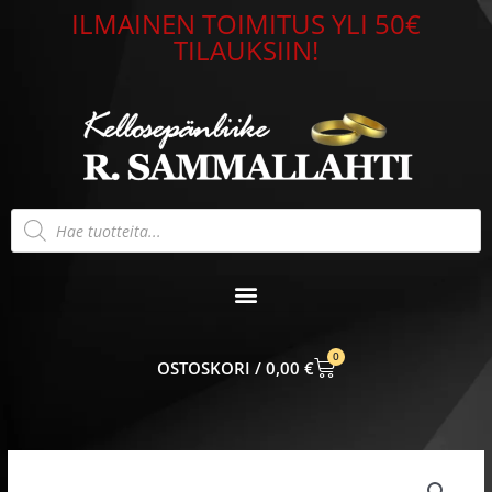
Siirry
ILMAINEN TOIMITUS YLI 50€
sisältöön
TILAUKSIIN!
Products
search
0
CART
0,00
€