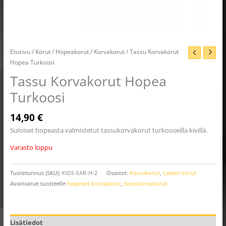
Etusivu
/
Korut
/
Hopeakorut
/
Korvakorut
/ Tassu Korvakorut
Hopea Turkoosi
Tassu Korvakorut Hopea
Turkoosi
14,90
€
Suloiset hopeasta valmistetut tassukorvakorut turkooseilla kivillä.
Varasto loppu
Tuotetunnus (SKU):
KIDS-EAR-H-2
Osastot:
Korvakorut
,
Lasten korut
Avainsanat tuotteelle
hopeiset korvakorut
,
tassukorvakorut
Lisätiedot