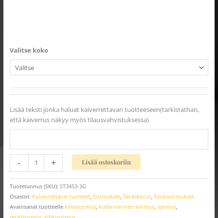
Valitse koko
Lisää teksti jonka haluat kaiverrettavan tuotteeseen(tarkistathan,
että kaiverrus näkyy myös tilausvahvistuksessa)
-
+
Lisää ostoskoriin
Tuotetunnus (SKU):
ST3453-3G
Osastot:
Kaiverrettavat tuotteet
,
Sormukset
,
Teräskorut
,
Terässormukset
Avainsanat tuotteelle
kihlasormus
,
kullanvärinen sormus
,
sormus
,
terässormus
,
vihkisormus