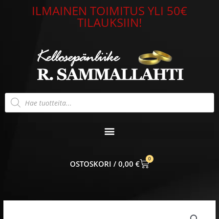
Siirry
ILMAINEN TOIMITUS YLI 50€
sisältöön
TILAUKSIIN!
Products
search
0
CART
0,00
€
Teräs
sormus