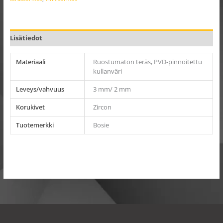
Lisätiedot
Materiaali
Ruostumaton teräs, PVD-pinnoitettu
kullanväri
Leveys/vahvuus
3 mm/ 2 mm
Korukivet
Zircon
Tuotemerkki
Bosie