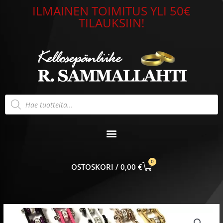
Siirry
ILMAINEN TOIMITUS YLI 50€
sisältöön
TILAUKSIIN!
Products
search
0
CART
0,00
€
Teräsrannekoru
kivellinen