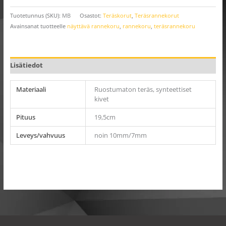
Tuotetunnus (SKU):
MB
Osastot:
Teräskorut
,
Teräsrannekorut
Avainsanat tuotteelle
näyttävä rannekoru
,
rannekoru
,
teräsrannekoru
Lisätiedot
Materiaali
Ruostumaton teräs, synteettiset
kivet
Pituus
19,5cm
Leveys/vahvuus
noin 10mm/7mm