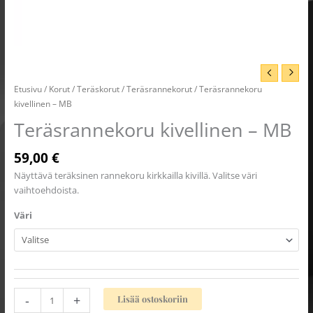
Etusivu
/
Korut
/
Teräskorut
/
Teräsrannekorut
/ Teräsrannekoru
kivellinen – MB
Teräsrannekoru kivellinen – MB
59,00
€
Näyttävä teräksinen rannekoru kirkkailla kivillä. Valitse väri
vaihtoehdoista.
Väri
-
+
Lisää ostoskoriin