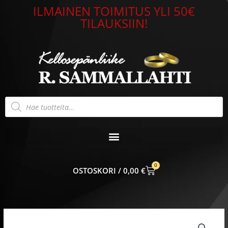
Siirry
ILMAINEN TOIMITUS YLI 50€
sisältöön
TILAUKSIIN!
Products
search
0
CART
0,00
€
THJ
H-