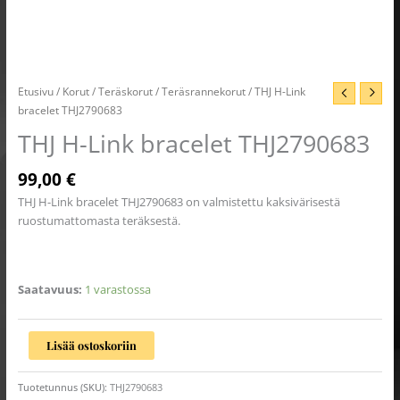
Etusivu
/
Korut
/
Teräskorut
/
Teräsrannekorut
/ THJ H-Link
bracelet THJ2790683
THJ H-Link bracelet THJ2790683
99,00
€
THJ H-Link bracelet THJ2790683 on valmistettu kaksivärisestä
ruostumattomasta teräksestä.
Saatavuus:
1 varastossa
Lisää ostoskoriin
Tuotetunnus (SKU):
THJ2790683