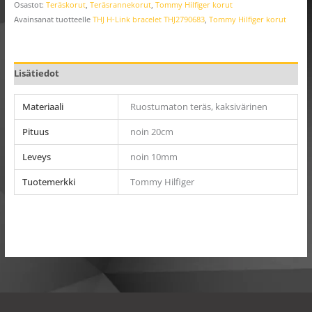
Osastot:
Teräskorut
,
Teräsrannekorut
,
Tommy Hilfiger korut
Avainsanat tuotteelle
THJ H-Link bracelet THJ2790683
,
Tommy Hilfiger korut
Lisätiedot
Materiaali
Ruostumaton teräs, kaksivärinen
Pituus
noin 20cm
Leveys
noin 10mm
Tuotemerkki
Tommy Hilfiger