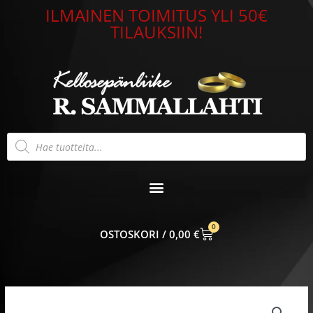
Siirry
ILMAINEN TOIMITUS YLI 50€
sisältöön
TILAUKSIIN!
Products
search
0
CART
0,00
€