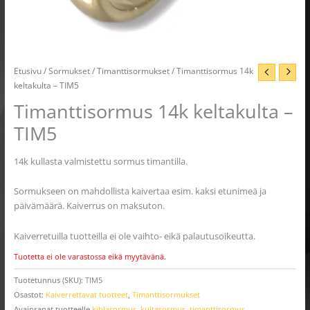
Etusivu
/
Sormukset
/
Timanttisormukset
/ Timanttisormus 14k
keltakulta – TIM5
Timanttisormus 14k keltakulta –
TIM5
14k kullasta valmistettu sormus timantilla.
Sormukseen on mahdollista kaivertaa esim. kaksi etunimeä ja
päivämäärä. Kaiverrus on maksuton.
Kaiverretuilla tuotteilla ei ole vaihto- eikä palautusoikeutta.
Tuotetta ei ole varastossa eikä myytävänä.
Tuotetunnus (SKU):
TIM5
Osastot:
Kaiverrettavat tuotteet
,
Timanttisormukset
Avainsanat tuotteelle
kihlasormus
,
kultasormus
,
timanttisormus
,