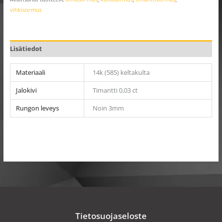
vihkisormus
Lisätiedot
Materiaali
14k (585) keltakulta
Jalokivi
Timantti 0,03 ct
Rungon leveys
Noin 3mm
Tietosuojaseloste