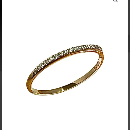
-
09156
385,00 €
määrä