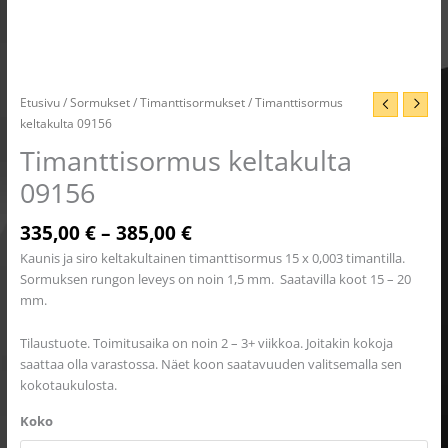
Etusivu
/
Sormukset
/
Timanttisormukset
/ Timanttisormus
keltakulta 09156
Timanttisormus keltakulta
09156
335,00
€
–
385,00
€
Kaunis ja siro keltakultainen timanttisormus 15 x 0,003 timantilla.
Sormuksen rungon leveys on noin 1,5 mm. Saatavilla koot 15 – 20
mm.
Tilaustuote. Toimitusaika on noin 2 – 3+ viikkoa. Joitakin kokoja
saattaa olla varastossa. Näet koon saatavuuden valitsemalla sen
kokotaukulosta.
Koko