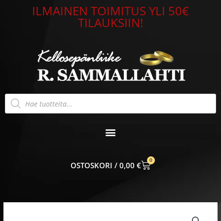
Siirry
ILMAINEN TOIMITUS YLI 50€
sisältöön
TILAUKSIIN!
Products
search
0
CART
0,00
€
Hintaluokka:
Timanttisormus
335,00 €
keltakulta