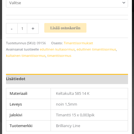
-
+
Lisää ostoskoriin
Tuotetunnus (SKU):
09156
Osasto:
Timanttisormukset
Avainsanat tuotteelle
edullinen kultasormus
,
edullinen timanttisormus
,
kultainen timanttisormus
,
timanttisormus
Lisätiedot
Materiaali
Keltakulta 585 14 K
Leveys
noin 1,5mm
Jalokivi
Timantti 15 x 0,003pik
Tuotemerkki
Brilliancy Line