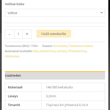
Valitse koko
-
+
Lisää ostoskoriin
Tuotetunnus (SKU):
1196A
Osastot:
Sormukset
,
Timanttisormukset
Avainsanat tuotteelle
Ailio
,
kihlasormus
,
sormus
,
Timattisormus
,
vihkisomus
Lisätiedot
Materiaali
14k/585 keltakulta
Leveys
3,2mm
Timantit
7 kpl wvs bri yhteensä 0,14 ct