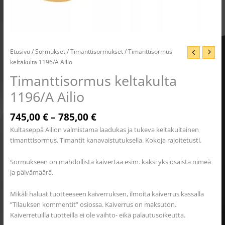
Etusivu
/
Sormukset
/
Timanttisormukset
/ Timanttisormus
keltakulta 1196/A Ailio
Timanttisormus keltakulta
1196/A Ailio
745,00
€
–
785,00
€
Kultaseppä Ailion valmistama laadukas ja tukeva keltakultainen
timanttisormus. Timantit kanavaistutuksella. Kokoja rajoitetusti.
Sormukseen on mahdollista kaivertaa esim. kaksi yksiosaista nimeä
ja päivämäärä.
Mikäli haluat tuotteeseen kaiverruksen, ilmoita kaiverrus kassalla
”Tilauksen kommentit” osiossa. Kaiverrus on maksuton.
Kaiverretuilla tuotteilla ei ole vaihto- eikä palautusoikeutta.