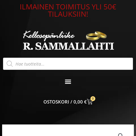
Siirry
ILMAINEN TOIMITUS YLI 50€
sisältöön
TILAUKSIIN!
Products
search
0
CART
0,00
€
Hintaluokka:
Timanttisormus
745,00 €
keltakulta