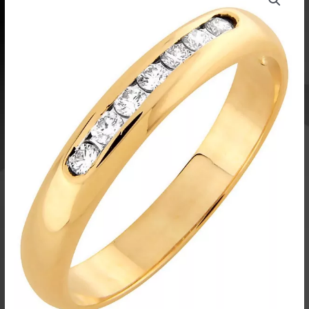
-
1196/A
785,00 €
Ailio
määrä