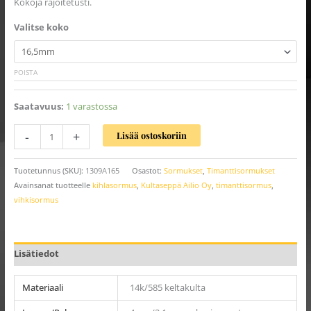
Kokoja rajoitetusti.
Valitse koko
POISTA
Saatavuus:
1 varastossa
-
+
Lisää ostoskoriin
Tuotetunnus (SKU):
1309A165
Osastot:
Sormukset
,
Timanttisormukset
Avainsanat tuotteelle
kihlasormus
,
Kultaseppä Ailio Oy
,
timanttisormus
,
vihkisormus
Lisätiedot
Materiaali
14k/585 keltakulta