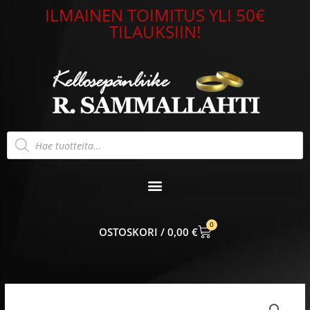
Siirry
ILMAINEN TOIMITUS YLI 50€
sisältöön
TILAUKSIIN!
Products
search
0
CART
0,00
€
Timanttisormus
keltakulta