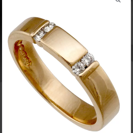
1309A
4mm
-
Ailio
määrä