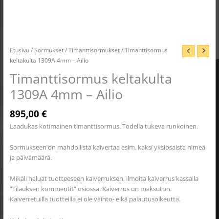
Etusivu
/
Sormukset
/
Timanttisormukset
/ Timanttisormus
keltakulta 1309A 4mm – Ailio
Timanttisormus keltakulta
1309A 4mm – Ailio
895,00
€
Laadukas kotimainen timanttisormus. Todella tukeva runkoinen.
Sormukseen on mahdollista kaivertaa esim. kaksi yksiosaista nimeä
ja päivämäärä.
Mikäli haluat tuotteeseen kaiverruksen, ilmoita kaiverrus kassalla
”Tilauksen kommentit” osiossa. Kaiverrus on maksuton.
Kaiverretuilla tuotteilla ei ole vaihto- eikä palautusoikeutta.