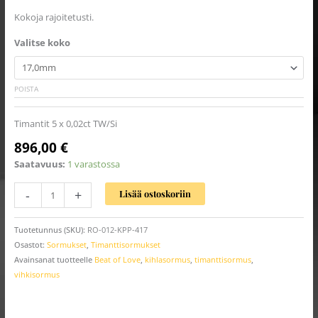
Kokoja rajoitetusti.
Valitse koko
POISTA
Timantit 5 x 0,02ct TW/Si
896,00
€
Saatavuus:
1 varastossa
-
+
Lisää ostoskoriin
Tuotetunnus (SKU):
RO-012-KPP-417
Osastot:
Sormukset
,
Timanttisormukset
Avainsanat tuotteelle
Beat of Love
,
kihlasormus
,
timanttisormus
,
vihkisormus