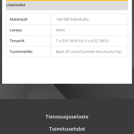
Lisätiedot
Materiaali
14k/585 keltakulta
Leveys
4mm
Timantit
7 x 0.01 W/Si tai 5 x 0.02 TW/Si
Tuotemerkki
Beat of Love (Suomen Korutuote Oy)
Tietosuojaseloste
Toimitusehdot