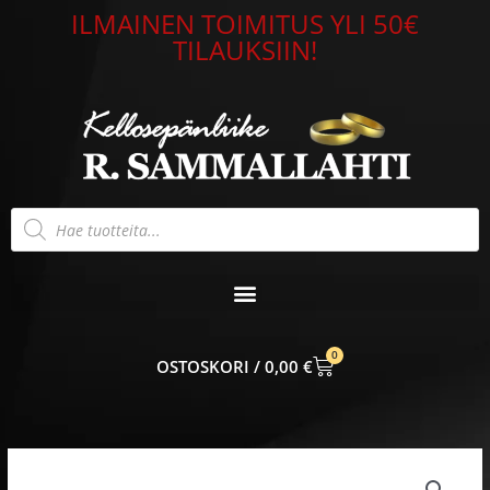
Siirry
ILMAINEN TOIMITUS YLI 50€
sisältöön
TILAUKSIIN!
Products
search
0
CART
0,00
€
Hintaluokka:
Timanttisormus
878,00 €
keltakulta