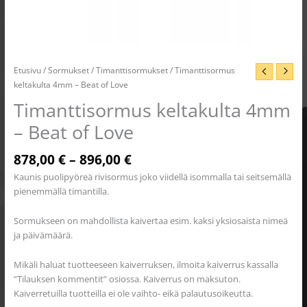
Etusivu
/
Sormukset
/
Timanttisormukset
/ Timanttisormus
keltakulta 4mm – Beat of Love
Timanttisormus keltakulta 4mm
– Beat of Love
878,00
€
–
896,00
€
Kaunis puolipyöreä rivisormus joko viidellä isommalla tai seitsemällä
pienemmällä timantilla.
Sormukseen on mahdollista kaivertaa esim. kaksi yksiosaista nimeä
ja päivämäärä.
Mikäli haluat tuotteeseen kaiverruksen, ilmoita kaiverrus kassalla
”Tilauksen kommentit” osiossa. Kaiverrus on maksuton.
Kaiverretuilla tuotteilla ei ole vaihto- eikä palautusoikeutta.