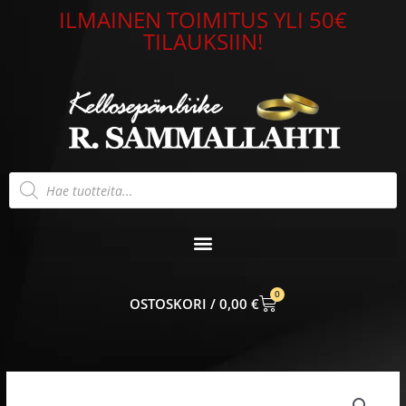
Siirry
ILMAINEN TOIMITUS YLI 50€
sisältöön
TILAUKSIIN!
Products
search
0
CART
0,00
€
Timanttisormus
keltakulta