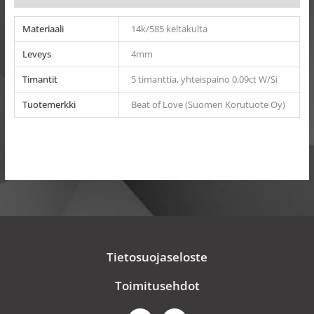
Materiaali
14k/585 keltakulta
Leveys
4mm
Timantit
5 timanttia, yhteispaino 0,09ct W/Si
Tuotemerkki
Beat of Love (Suomen Korutuote Oy)
Tietosuojaseloste
Toimitusehdot