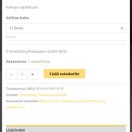
Kokoja rajoitetusti.
Valitse koko
POISTA
5 timanttia yhteispaino 0,09ct W/Si
Saatavuus:
1 varastossa
-
+
Lisää ostoskoriin
Tuotetunnus (SKU):
RO-013-OPP-4175
Osastot:
Sormukset
,
Timanttisormukset
Avainsanat tuotteelle
Beat of Love
,
kihlasormus
,
timanttisormus
,
vihkisormus
Lisätiedot