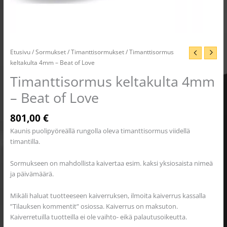
Etusivu
/
Sormukset
/
Timanttisormukset
/ Timanttisormus
keltakulta 4mm – Beat of Love
Timanttisormus keltakulta 4mm
– Beat of Love
801,00
€
Kaunis puolipyöreällä rungolla oleva timanttisormus viidellä
timantilla.
Sormukseen on mahdollista kaivertaa esim. kaksi yksiosaista nimeä
ja päivämäärä.
Mikäli haluat tuotteeseen kaiverruksen, ilmoita kaiverrus kassalla
”Tilauksen kommentit” osiossa. Kaiverrus on maksuton.
Kaiverretuilla tuotteilla ei ole vaihto- eikä palautusoikeutta.