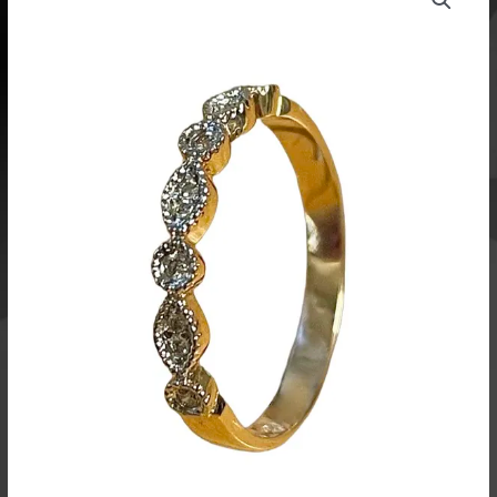
-
9082
545,00 €
määrä