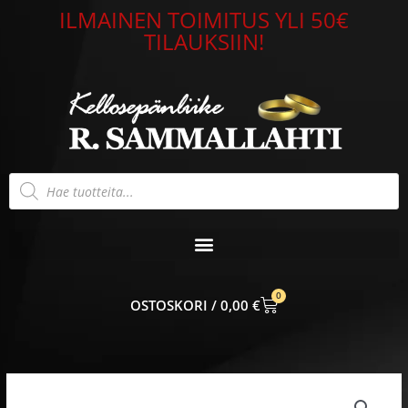
Siirry
ILMAINEN TOIMITUS YLI 50€
sisältöön
TILAUKSIIN!
Products
search
0
CART
0,00
€
Hintaluokka:
Timanttisormus
495,00 €
keltakulta