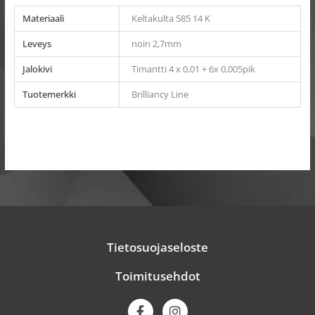
Materiaali
Keltakulta 585 14 K
Leveys
noin 2,7mm
Jalokivi
Timantti 4 x 0,01 + 6x 0,005pik
Tuotemerkki
Brilliancy Line
Tietosuojaseloste
Toimitusehdot
F
I