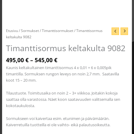
Etusivu
/
Sormukset
/
Timanttisormukset
/ Timanttisormus
keltakulta 9082
Timanttisormus keltakulta 9082
495,00
€
–
545,00
€
Kaunis keltakultainen timanttisormus 4 x 0,01 + 6 x 0,005pik
timantilla. Sormuksen rungon leveys on noin 2,7 mm. Saatavilla
koot 15 – 20 mm.
Tilaustuote. Toimitusaika on noin 2 – 3+ viikkoa. Joitakin kokoja
saattaa olla varastossa. Näet koon saatavuuden valitsemalla sen
kokotaukulosta.
Sormukseen voi kaivertaa esim. etunimen ja päivämäärän.
Kaiverretuilla tuotteilla ei ole vaihto- eikä palautusoikeutta.