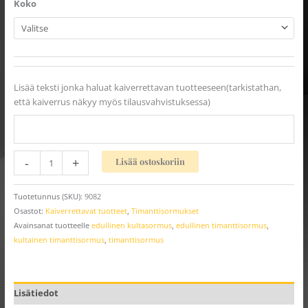
Koko
Lisää teksti jonka haluat kaiverrettavan tuotteeseen(tarkistathan,
että kaiverrus näkyy myös tilausvahvistuksessa)
-
+
Lisää ostoskoriin
Tuotetunnus (SKU):
9082
Osastot:
Kaiverrettavat tuotteet
,
Timanttisormukset
Avainsanat tuotteelle
edullinen kultasormus
,
edullinen timanttisormus
,
kultainen timanttisormus
,
timanttisormus
Lisätiedot