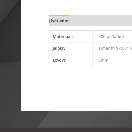
Lisätiedot
Materiaali
500 palladium
Jalokivi
Timantti 9×0,01 
Leveys
5mm