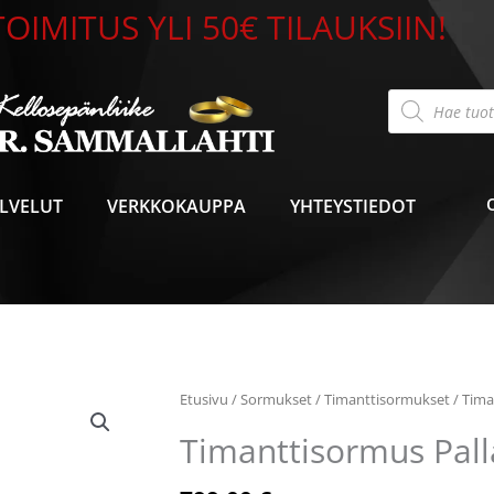
OIMITUS YLI 50€ TILAUKSIIN!
Products
search
LVELUT
VERKKOKAUPPA
YHTEYSTIEDOT
Timanttisormus
Etusivu
/
Sormukset
/
Timanttisormukset
/ Tima
Palladium
Timanttisormus Pal
3481
määrä