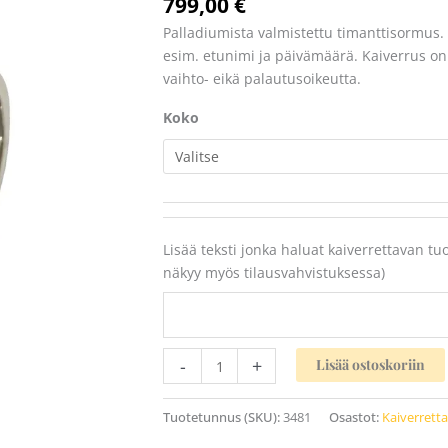
799,00
€
Palladiumista valmistettu timanttisormus
esim. etunimi ja päivämäärä. Kaiverrus on m
vaihto- eikä palautusoikeutta.
Koko
Lisää teksti jonka haluat kaiverrettavan tu
näkyy myös tilausvahvistuksessa)
-
+
Lisää ostoskoriin
Tuotetunnus (SKU):
3481
Osastot:
Kaiverrett