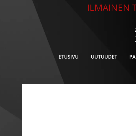
Siirry
ILMAINEN T
sisältöön
ETUSIVU
UUTUUDET
PA