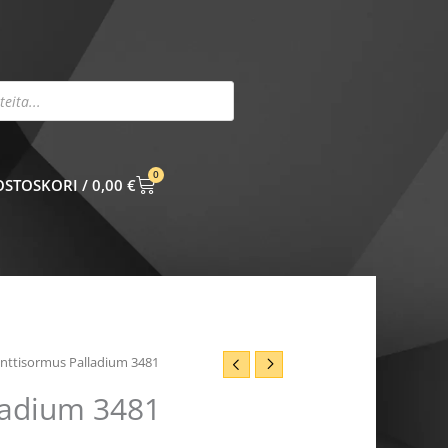
0
CART
0,00
€
nttisormus Palladium 3481
ladium 3481