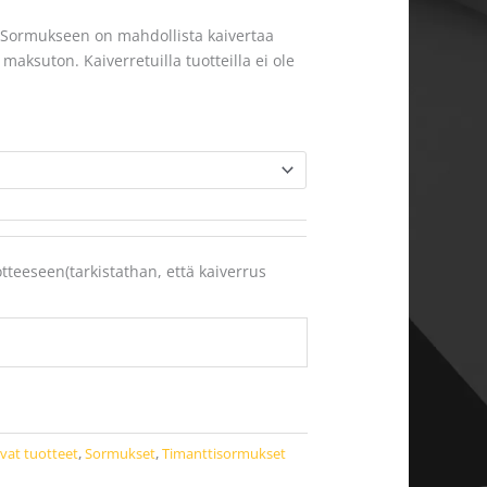
. Sormukseen on mahdollista kaivertaa
aksuton. Kaiverretuilla tuotteilla ei ole
otteeseen(tarkistathan, että kaiverrus
avat tuotteet
,
Sormukset
,
Timanttisormukset