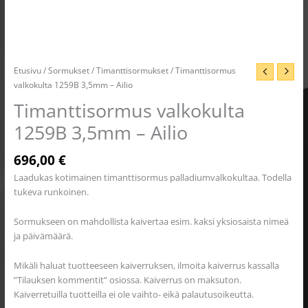
Etusivu
/
Sormukset
/
Timanttisormukset
/ Timanttisormus
valkokulta 1259B 3,5mm – Ailio
Timanttisormus valkokulta
1259B 3,5mm – Ailio
696,00
€
Laadukas kotimainen timanttisormus palladiumvalkokultaa. Todella
tukeva runkoinen.
Sormukseen on mahdollista kaivertaa esim. kaksi yksiosaista nimeä
ja päivämäärä.
Mikäli haluat tuotteeseen kaiverruksen, ilmoita kaiverrus kassalla
”Tilauksen kommentit” osiossa. Kaiverrus on maksuton.
Kaiverretuilla tuotteilla ei ole vaihto- eikä palautusoikeutta.