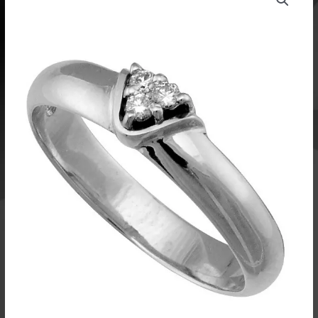
1259B
3,5mm
-
Ailio
määrä