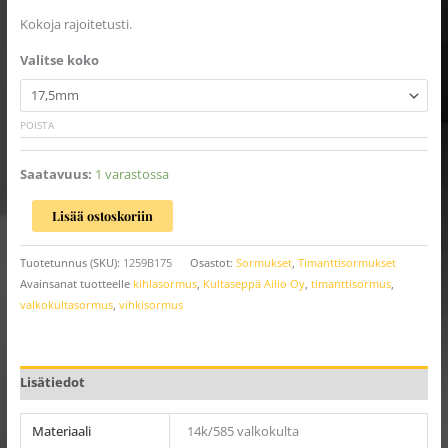
Kokoja rajoitetusti.
Valitse koko
POISTA
Saatavuus:
1 varastossa
Lisää ostoskoriin
Tuotetunnus (SKU):
1259B175
Osastot:
Sormukset
,
Timanttisormukset
Avainsanat tuotteelle
kihlasormus
,
Kultaseppä Ailio Oy
,
timanttisormus
,
valkokultasormus
,
vihkisormus
Lisätiedot
Materiaali
14k/585 valkokulta