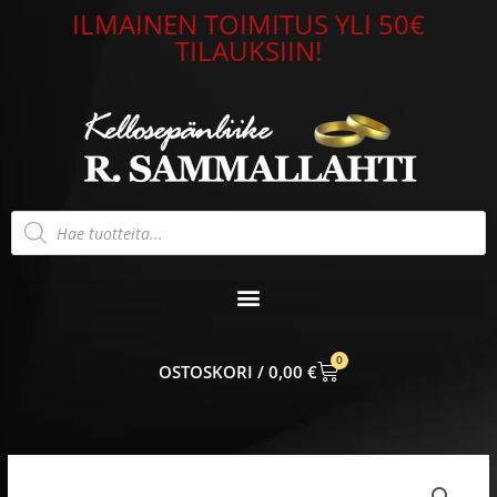
Siirry
ILMAINEN TOIMITUS YLI 50€
sisältöön
TILAUKSIIN!
Products
search
0
CART
0,00
€
Timanttisormus
valkokulta