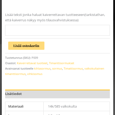
Lisää teksti jonka haluat kaiverrettavan tuotteeseen(tarkistathan,
että kaiverrus näkyy myös tilausvahvistuksessa)
Lisää ostoskoriin
Tuotetunnus (SKU):
P009
Osastot:
Kaiverrettavat tuotteet
,
Timanttisormukset
Avainsanat tuotteelle
kihlasormus
,
sormus
,
Timattisormus
,
valkokultainen
timanttisormus
,
vihkisomus
Lisätiedot
Materiaali
14k/585 valkokulta