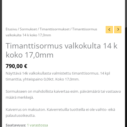
Etusivu
/
Sormukset
/
Timanttisormukset
/ Timanttisormus
valkokulta 14 k koko 17,0mm
Timanttisormus valkokulta 14 k
koko 17,0mm
790,00
€
Näyttävä 14k valkokullasta valmistettu timanttisormus. 14 kpl
timanttia, yhteispaino 0,09ct. Koko 17,0mm.
Sormukseen on mahdollista kaivertaa esim. päivämäärä tai vastaava
määrä merkkejä.
Kaiverrus on maksuton. Kaiverretuilla tuotteilla ei ole vaihto- eikä
palautusoikeutta.
Saatavuus:
1 varastossa