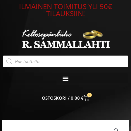
Siirry
ILMAINEN TOIMITUS YLI 50€
sisältöön
TILAUKSIIN!
Products
search
0
CART
0,00
€
Timanttisormus
valkokulta