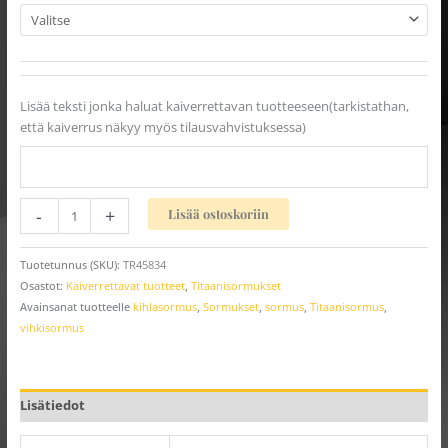
Lisää teksti jonka haluat kaiverrettavan tuotteeseen(tarkistathan,
että kaiverrus näkyy myös tilausvahvistuksessa)
-
+
Lisää ostoskoriin
Tuotetunnus (SKU):
TR45834
Osastot:
Kaiverrettavat tuotteet
,
Titaanisormukset
Avainsanat tuotteelle
kihlasormus
,
Sormukset
,
sormus
,
Titaanisormus
,
vihkisormus
Lisätiedot