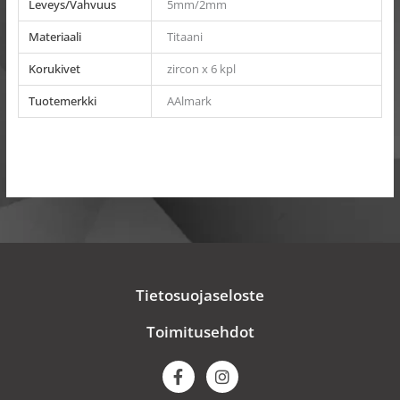
Leveys/Vahvuus
5mm/2mm
Materiaali
Titaani
Korukivet
zircon x 6 kpl
Tuotemerkki
AAlmark
Tietosuojaseloste
Toimitusehdot
F
I
a
n