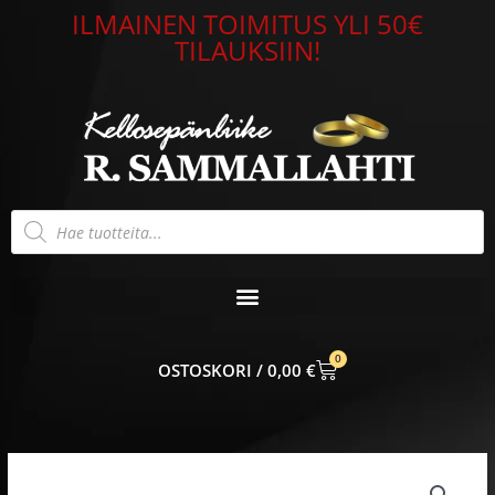
Siirry
ILMAINEN TOIMITUS YLI 50€
sisältöön
TILAUKSIIN!
Products
search
0
CART
0,00
€
Titaani
sormus