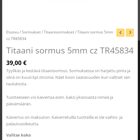
Etusivu
/
Sormukset
/
Titaanisormukset
/ Titaani sormus 5mm
cz TR45834
Titaani sormus 5mm cz TR45834
39,00
€
Tyylikäs ja kestävä titaanisormus. Sormuksessa on harjattu pinta ja
siinä on kuusi kpl zirconia. Näet koon saatavuuden kun valitset sen
taulukosta.
Tuotteeseen voi kaivertaa esim. kaksi yksiosaista nimeä ja
päivämäärän.
Kaiverrus on maksuton. Kaiverretuilla tuotteilla ei ole vaihto- ja
palautusoikeutta.
Valitse koko