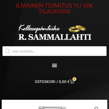
Siirry
ILMAINEN TOIMITUS YLI 50€
sisältöön
TILAUKSIIN!
Products
search
0
CART
0,00
€