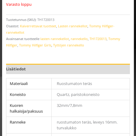
Varasto loppu
Tuotetunnus (SKU):
TH1720013
Osastot:
Kaiverrettavat tuotteet
,
Lasten rannekellot
,
Tommy Hilfiger-
rannekellot
Avainsanat tuotteelle
lasten rannekellot
,
rannekello
,
TH1720013
,
Tommy
Hilfiger
,
Tommy Hilfiger Girls
,
Tyttöjen rannekello
Lisätiedot
Materiaali
Ruostumaton teräs
Koneisto
Quartz, paristokoneisto
Kuoren
32mm/7,8mm
halkaisija/paksuus
Ranneke
ruostumaton teräs, leveys 16mm.
turvalukko