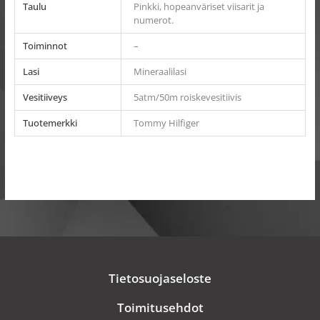
Taulu
Pinkki, hopeanväriset viisarit ja
numerot.
Toiminnot
–
Lasi
Mineraalilasi
Vesitiiveys
5atm/50m roiskevesitiivis
Tuotemerkki
Tommy Hilfiger
Tietosuojaseloste
Toimitusehdot