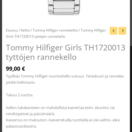
Etusivu
/
Kellot
/
Tommy Hilfiger-rannekellot
/ Tommy Hilfiger
Girls TH1720013 tyttöjen rannekello
Tommy Hilfiger Girls TH1720013
tyttöjen rannekello
99,00
€
Tyylikäs Tommy Hilfiger nuorisokello uutuus. Teräskuori ja ranneke,
pinkki kellotaulu.
Takuu 2 vuotta.
Kellon takakanteen on mahdollista kaivertaa esim. etunimi, tai
nimikirjaimet ja päivämäärä.
Kaiverrus on maksuton. Kaiverretuilla tuotteilla ei ole vaihto- eikä
palautusoikeutta.