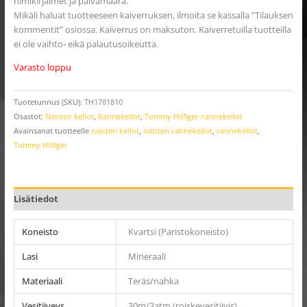
nimikirjaimet ja päivämäärä.
Mikäli haluat tuotteeseen kaiverruksen, ilmoita se kassalla ”Tilauksen
kommentit” osiossa. Kaiverrus on maksuton. Kaiverretuilla tuotteilla
ei ole vaihto- eikä palautusoikeutta.
Varasto loppu
Tuotetunnus (SKU):
TH1781810
Osastot:
Naisten kellot
,
Rannekellot
,
Tommy Hilfiger-rannekellot
Avainsanat tuotteelle
naisten kellot
,
naisten rannekellot
,
rannekellot
,
Tommy Hilfiger
Lisätiedot
Koneisto
Kvartsi (Paristokoneisto)
Lasi
Mineraali
Materiaali
Teräs/nahka
Vesitiiveys
30m/3atm (roiskevesitiivis)