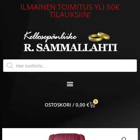
Siirry
ILMAINEN TOIMITUS YLI 50€
sisältöön
TILAUKSIIN!
Products
search
0
CART
0,00
€