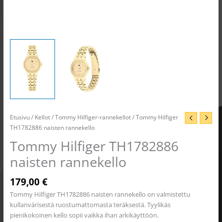
Etusivu
/
Kellot
/
Tommy Hilfiger-rannekellot
/ Tommy Hilfiger
TH1782886 naisten rannekello
Tommy Hilfiger TH1782886
naisten rannekello
179,00
€
Tommy Hilfiger TH1782886 naisten rannekello on valmistettu
kullanvärisestä ruostumattomasta teräksestä. Tyylikäs
pienikokoinen kello sopii vaikka ihan arkikäyttöön.