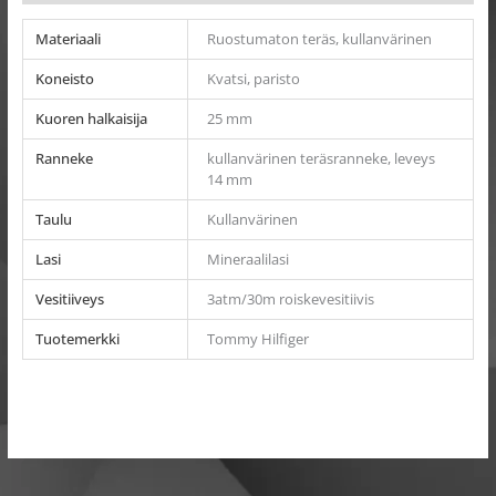
Materiaali
Ruostumaton teräs, kullanvärinen
Koneisto
Kvatsi, paristo
Kuoren halkaisija
25 mm
Ranneke
kullanvärinen teräsranneke, leveys
14 mm
Taulu
Kullanvärinen
Lasi
Mineraalilasi
Vesitiiveys
3atm/30m roiskevesitiivis
Tuotemerkki
Tommy Hilfiger