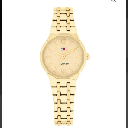
TH1782886
naisten
rannekello
määrä