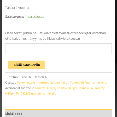
Takuu 2 vuotta.
Saatavuus:
1 varastossa
Lisää teksti jonka haluat kaiverrettavan tuotteeseen(tarkistathan,
että kaiverrus näkyy myös tilausvahvistuksessa)
Lisää ostoskoriin
Tuotetunnus (SKU):
TH1782886
Osastot:
Kaiverrettavat tuotteet
,
Naisten kellot
,
Tommy Hilfiger-rannekellot
Avainsanat tuotteelle
Tommy Hilfiger
,
Tommy Hilfiger rannekello
,
Tommy
Hilfiger TH1782886 naisten rannekello
Lisätiedot