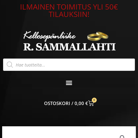
Siirry
ILMAINEN TOIMITUS YLI 50€
sisältöön
TILAUKSIIN!
Products
search
0
CART
0,00
€
Tommy
Hilfiger