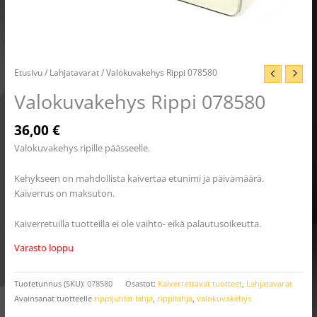
Etusivu
/
Lahjatavarat
/ Valokuvakehys Rippi 078580
Valokuvakehys Rippi 078580
36,00
€
Valokuvakehys ripille päässeelle.
Kehykseen on mahdollista kaivertaa etunimi ja päivämäärä.
Kaiverrus on maksuton.
Kaiverretuilla tuotteilla ei ole vaihto- eikä palautusoikeutta.
Varasto loppu
Tuotetunnus (SKU):
078580
Osastot:
Kaiverrettavat tuotteet
,
Lahjatavarat
Avainsanat tuotteelle
rippijuhlat lahja
,
rippilahja
,
valokuvakehys