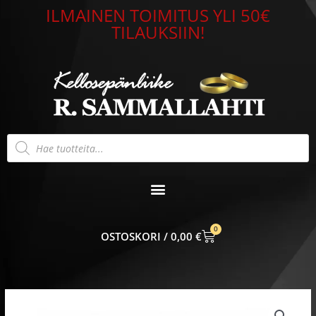
Siirry
ILMAINEN TOIMITUS YLI 50€
sisältöön
TILAUKSIIN!
Products
search
0
CART
0,00
€