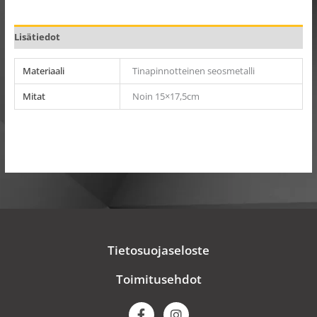
Lisätiedot
Materiaali
Tinapinnotteinen seosmetalli
Mitat
Noin 15×17,5cm
Tietosuojaseloste
Toimitusehdot
F
I