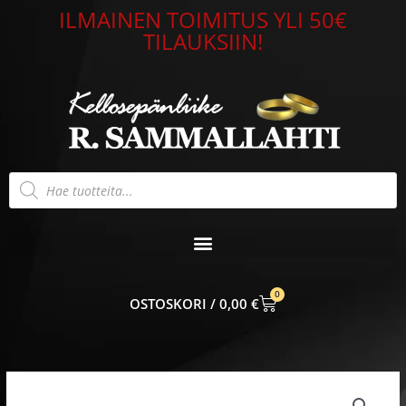
Siirry
ILMAINEN TOIMITUS YLI 50€
sisältöön
TILAUKSIIN!
Products
search
0
CART
0,00
€
Rhythm
Seinäkello