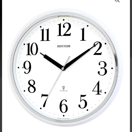
automaattivalolla
CMG633-
NR03
määrä