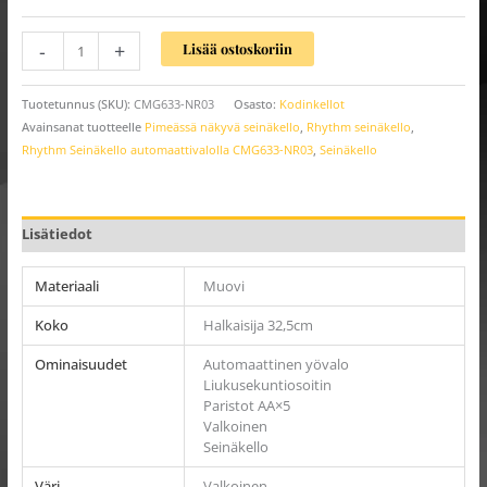
-
+
Lisää ostoskoriin
Tuotetunnus (SKU):
CMG633-NR03
Osasto:
Kodinkellot
Avainsanat tuotteelle
Pimeässä näkyvä seinäkello
,
Rhythm seinäkello
,
Rhythm Seinäkello automaattivalolla CMG633-NR03
,
Seinäkello
Lisätiedot
Materiaali
Muovi
Koko
Halkaisija 32,5cm
Ominaisuudet
Automaattinen yövalo
Liukusekuntiosoitin
Paristot AA×5
Valkoinen
Seinäkello
Väri
Valkoinen