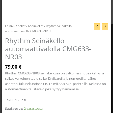
Etusivu
/
Kellot
/
Kodinkellot
/ Rhythm Seinäkello
automaattivalolla CMG633-NR03
Rhythm Seinäkello
automaattivalolla CMG633-
NR03
79,00
€
Rhythm CMG633-NR03 seinäkellossa on valkoinen/hopea kehys ja
selkeä valkoinen taulu selkeillä viisareilla ja numeroilla. Lähes
äänetön liukusekuntiosoitin. Toimii AA x 5kpl paristoilla. Kellossa on
automaattinen taustavalo joka syttyy hämärässä.
Takuu 1 vuosi.
Saatavuus:
2 varastossa