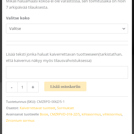
Mikäli haluamaasi kokoa ei ole varastossa, sen toimitusaika on noin
7 arkipäivää tilauksesta.
Valitse koko
Lisää teksti jonka haluat kaiverrettavan tuotteeseen(tarkistathan,
että kaiverrus näkyy myös tilausvahvistuksessa)
-
+
Lisää ostoskoriin
Tuotetunnus (SKU):
CMZRPD-006Z/5-1
Osastot:
Kaiverrettavat tuotteet
,
Sormukset
Avainsanat tuotteelle
Bosie
,
CMZRPVD-018-2Z/5
,
kihlasormus
,
vihkisormus
,
Zirconium sormus