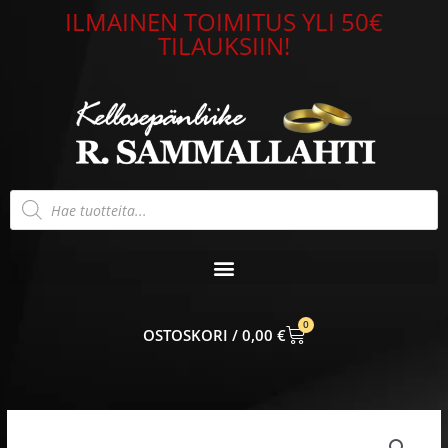
Siirry
ILMAINEN TOIMITUS YLI 50€
sisältöön
TILAUKSIIN!
Products
search
0
CART
0,00
€
Bosie
Zirconium