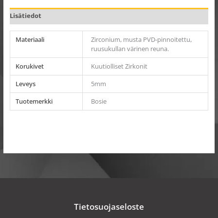
Lisätiedot
Materiaali
Zirconium, musta PVD-pinnoitettu,
ruusukullan värinen reuna.
Korukivet
Kuutiolliset Zirkonit
Leveys
5mm
Tuotemerkki
Bosie
Tietosuojaseloste