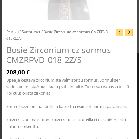
Etusivu
/
Sormukset
/ Bosie Zirconium cz sormus CMZRPVD-
018-2Z/5
Bosie Zirconium cz sormus
CMZRPVD-018-2Z/5
208,00
€
Upea ja kestävä zirconiumista valmistettu sormus. Sormuksen
värinä on musta/ruusukulta pvd-pinnoite. Toisessa reunassa on 13
kpl kuutiollista zirkoniat.
Sormukseen on mahdollista kaivertaa esim. etunimi ja päivämäärä.
Kaiverrus on maksuton. Kaiverretuilla tuotteilla ei ole vaihto- eikä
palautusoikeutta.