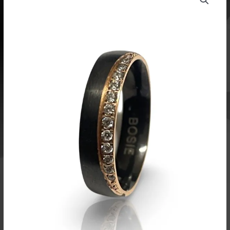
cz
sormus
CMZRPVD-
018-
2Z/5
määrä