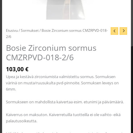
Etusivu
/
Sormukset
/ Bosie Zirconium sormus CMZRPVD-018-
2/6
Bosie Zirconium sormus
CMZRPVD-018-2/6
103,00
€
Upea ja kestävä zirconiumista valmistettu sormus. Sormuksen
värinä on musta/ruusukulta pvd-pinnoite. Sormuksen leveys on
6mm.
Sormukseen on mahdollista kaivertaa esim. etunimi ja päivämäärä.
Kaiverrus on maksuton. Kaiverretuilla tuotteilla ei ole vaihto- eikä
palautusoikeutta.