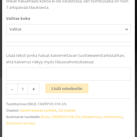
Mikäli haluamaasi kokoa ei ole varastossa, sen toimitusaika on noin
7 arkipäivää tilauksesta.
Valitse koko
Lisää teksti jonka haluat kaiverrettavan tuotteeseen(tarkistathan,
että kaiverrus näkyy myös tilausvahvistuksessa)
-
+
Lisää ostoskoriin
Tuotetunnus (SKU):
CMZRPVD-018-2/6
Osastot:
Kaiverrettavat tuotteet
,
Sormukset
Avainsanat tuotteelle
Bosie
,
CMZRPVD-018-2/6
,
kihlasormus
,
vihkisormus
,
Zirconium sormus