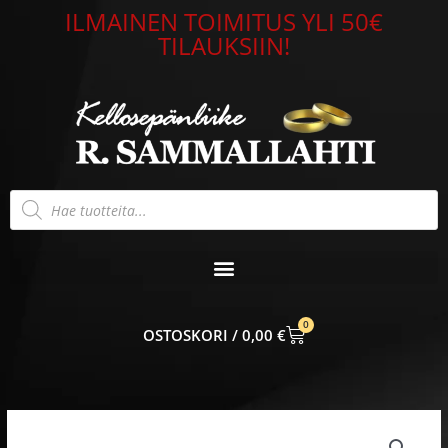
Siirry
ILMAINEN TOIMITUS YLI 50€
sisältöön
TILAUKSIIN!
Products
search
0
CART
0,00
€
Bosie
Zirconium