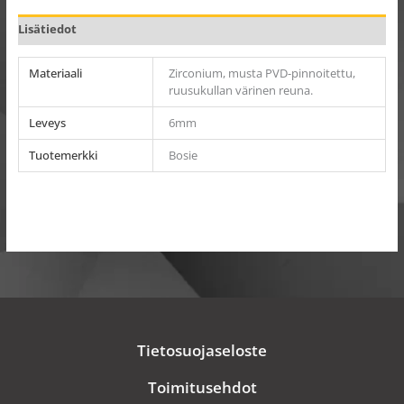
Lisätiedot
Materiaali
Zirconium, musta PVD-pinnoitettu,
ruusukullan värinen reuna.
Leveys
6mm
Tuotemerkki
Bosie
Tietosuojaseloste
Toimitusehdot