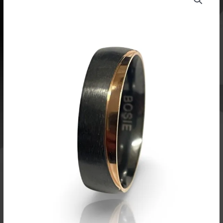
sormus
CMZRPVD-
018-
2/6
määrä