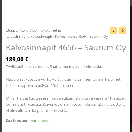
Etusivu
/
Korut
/
Solmionpitimet ja
kalvosinnapit
/
Kalvosinnapit
/ Kalvosinnapit 4656 – Saurum Oy
Kalvosinnapit 4656 – Saurum Oy
189,00
€
Tyylikkäät kalvosinnapit. Saatavana myös solmioneula.
Nappien takaosaan voi kaivertaa esim. etunimen tai nimikirjaimet
toiseen nappiin ja päivämäärän toiseen.
Mikäli haluat tuotteeseen kaiverruksen, ilmoita se kassalla ”Tilauksen
kommentit” osiossa. Kaiverrus on maksuton. Kaiverretuilla tuotteilla
ei ole vaihto- eikä palautusoikeutta.
Saatavuus:
1 varastossa