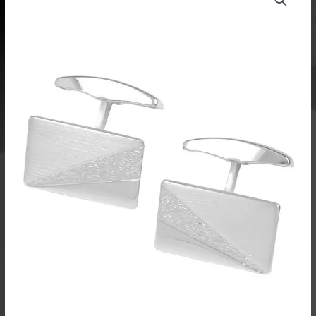
-
Saurum
Oy
määrä