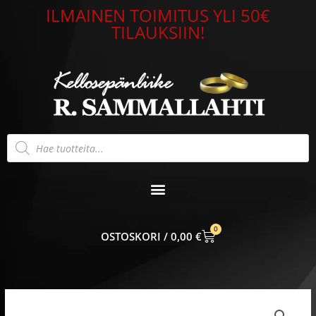
Siirry
ILMAINEN TOIMITUS YLI 50€
sisältöön
TILAUKSIIN!
Products
search
0
CART
0,00
€
Kalvosinnapit
4656