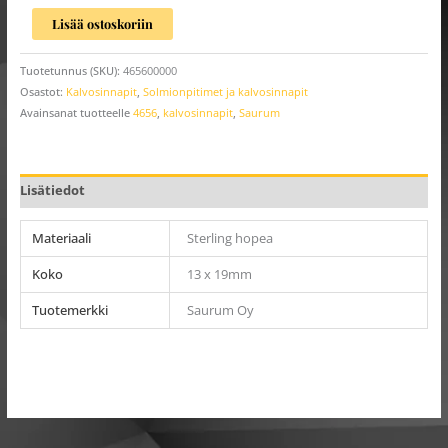
Lisää ostoskoriin
Tuotetunnus (SKU):
465600000
Osastot:
Kalvosinnapit
,
Solmionpitimet ja kalvosinnapit
Avainsanat tuotteelle
4656
,
kalvosinnapit
,
Saurum
Lisätiedot
Materiaali
Sterling hopea
Koko
13 x 19mm
Tuotemerkki
Saurum Oy