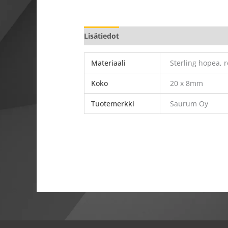
Lisätiedot
Materiaali
Sterling hopea, 
Koko
20 x 8mm
Tuotemerkki
Saurum Oy