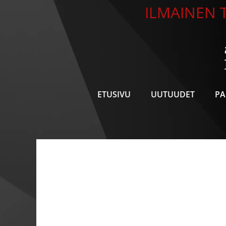
Siirry
ILMAINEN T
sisältöön
ETUSIVU
UUTUUDET
PA