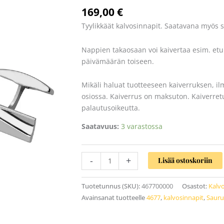
Oy
169,00
€
määrä
Tyylikkäät kalvosinnapit. Saatavana myös 
Nappien takaosaan voi kaivertaa esim. etu
päivämäärän toiseen.
Mikäli haluat tuotteeseen kaiverruksen, il
osiossa. Kaiverrus on maksuton. Kaiverretuil
palautusoikeutta.
Saatavuus:
3 varastossa
-
+
Lisää ostoskoriin
Tuotetunnus (SKU):
467700000
Osastot:
Kalv
Avainsanat tuotteelle
4677
,
kalvosinnapit
,
Saur