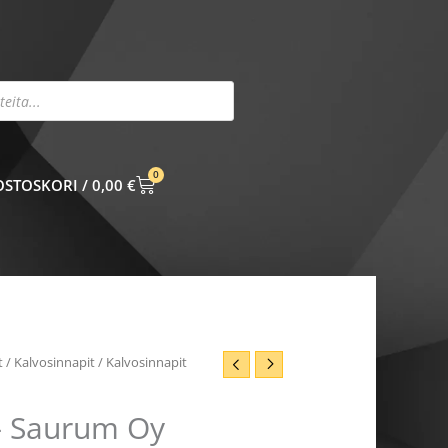
0
CART
0,00
€
t
/
Kalvosinnapit
/ Kalvosinnapit
 – Saurum Oy