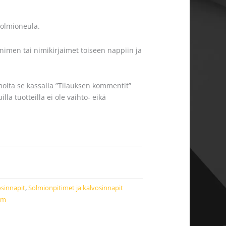
solmioneula.
nimen tai nimikirjaimet toiseen nappiin ja
moita se kassalla ”Tilauksen kommentit”
la tuotteilla ei ole vaihto- eikä
osinnapit
,
Solmionpitimet ja kalvosinnapit
um